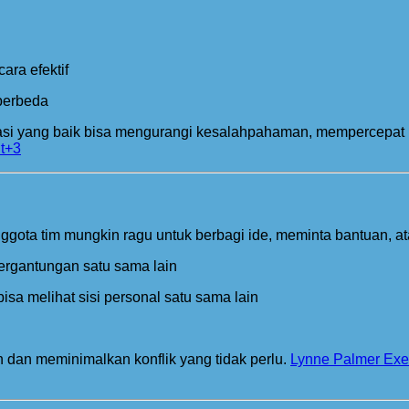
ra efektif
berbeda
i yang baik bisa mengurangi kesalahpahaman, mempercepat p
t
+3
nggota tim mungkin ragu untuk berbagi ide, meminta bantuan, 
ergantungan satu sama lain
sa melihat sisi personal satu sama lain
dan meminimalkan konflik yang tidak perlu.
Lynne Palmer Exe