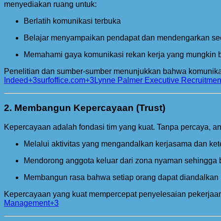
menyediakan ruang untuk:
Berlatih komunikasi terbuka
Belajar menyampaikan pendapat dan mendengarkan seca
Memahami gaya komunikasi rekan kerja yang mungkin 
Penelitian dan sumber-sumber menunjukkan bahwa komunikas
Indeed
+3
surfoffice.com
+3
Lynne Palmer Executive Recruitmen
2. Membangun Kepercayaan (Trust)
Kepercayaan adalah fondasi tim yang kuat. Tanpa percaya, a
Melalui aktivitas yang mengandalkan kerjasama dan ket
Mendorong anggota keluar dari zona nyaman sehingga bi
Membangun rasa bahwa setiap orang dapat diandalkan
Kepercayaan yang kuat mempercepat penyelesaian pekerjaan 
Management
+3