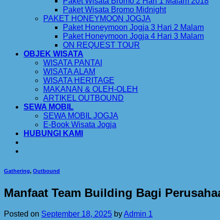
Paket Wisata Bromo 2 Hari 1 Malam 2018
Paket Wisata Bromo Midnight
PAKET HONEYMOON JOGJA
Paket Honeymoon Jogja 3 Hari 2 Malam
Paket Honeymoon Jogja 4 Hari 3 Malam
ON REQUEST TOUR
OBJEK WISATA
WISATA PANTAI
WISATA ALAM
WISATA HERITAGE
MAKANAN & OLEH-OLEH
ARTIKEL OUTBOUND
SEWA MOBIL
SEWA MOBIL JOGJA
E-Book Wisata Jogja
HUBUNGI KAMI
Gathering
,
Outbound
Manfaat Team Building Bagi Perusaha
Posted on
September 18, 2025
by
Admin 1