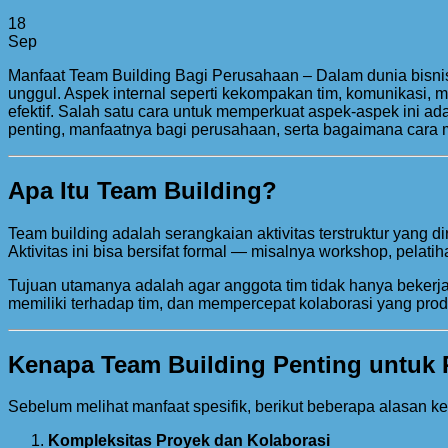
18
Sep
Manfaat Team Building Bagi Perusahaan – Dalam dunia bisnis 
unggul. Aspek internal seperti kekompakan tim, komunikasi, 
efektif. Salah satu cara untuk memperkuat aspek-aspek ini 
penting, manfaatnya bagi perusahaan, serta bagaimana cara 
Apa Itu Team Building?
Team building adalah serangkaian aktivitas terstruktur yang 
Aktivitas ini bisa bersifat formal — misalnya workshop, pelat
Tujuan utamanya adalah agar anggota tim tidak hanya beke
memiliki terhadap tim, dan mempercepat kolaborasi yang produ
Kenapa Team Building Penting untuk
Sebelum melihat manfaat spesifik, berikut beberapa alasan k
Kompleksitas Proyek dan Kolaborasi