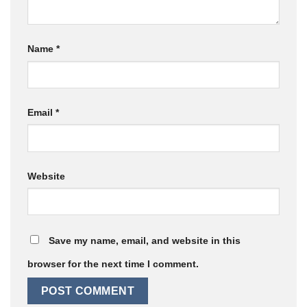
Name
*
Email
*
Website
Save my name, email, and website in this
browser for the next time I comment.