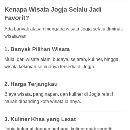
Kenapa Wisata Jogja Selalu Jadi
Favorit?
Ada banyak alasan mengapa wisata Jogja selalu diminati
wisatawan:
1. Banyak Pilihan Wisata
Mulai dari wisata alam, budaya, sejarah, kuliner, hingga
wisata kekinian semuanya tersedia di Jogja.
2. Harga Terjangkau
Biaya wisata, penginapan, dan kuliner di Jogja relatif
murah dibanding kota wisata lainnya.
3. Kuliner Khas yang Lezat
Jogja terkenal dengan berbagai kuliner enak seperti: