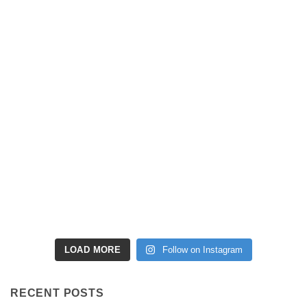
LOAD MORE
Follow on Instagram
RECENT POSTS