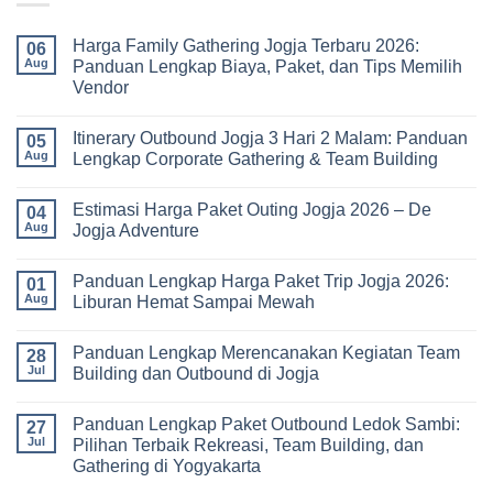
Harga Family Gathering Jogja Terbaru 2026:
06
Aug
Panduan Lengkap Biaya, Paket, dan Tips Memilih
Vendor
No
Comments
Itinerary Outbound Jogja 3 Hari 2 Malam: Panduan
on
05
Harga
Aug
Lengkap Corporate Gathering & Team Building
Family
Gathering
No
Jogja
Comments
Estimasi Harga Paket Outing Jogja 2026 – De
Terbaru
on
04
2026:
Itinerary
Aug
Jogja Adventure
Panduan
Outbound
Lengkap
Jogja
No
Biaya,
3
Comments
Panduan Lengkap Harga Paket Trip Jogja 2026:
Paket,
Hari
on
01
dan
2
Estimasi
Aug
Liburan Hemat Sampai Mewah
Tips
Malam:
Harga
Memilih
Panduan
Paket
No
Vendor
Lengkap
Outing
Comments
Panduan Lengkap Merencanakan Kegiatan Team
Corporate
Jogja
on
28
Gathering
2026
Panduan
Jul
Building dan Outbound di Jogja
&
–
Lengkap
Team
De
Harga
No
Building
Jogja
Paket
Comments
Panduan Lengkap Paket Outbound Ledok Sambi:
Adventure
Trip
on
27
Jogja
Panduan
Jul
Pilihan Terbaik Rekreasi, Team Building, dan
2026:
Lengkap
Gathering di Yogyakarta
Liburan
Merencanakan
Hemat
Kegiatan
No