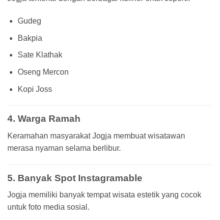
Gudeg
Bakpia
Sate Klathak
Oseng Mercon
Kopi Joss
4. Warga Ramah
Keramahan masyarakat Jogja membuat wisatawan
merasa nyaman selama berlibur.
5. Banyak Spot Instagramable
Jogja memiliki banyak tempat wisata estetik yang cocok
untuk foto media sosial.