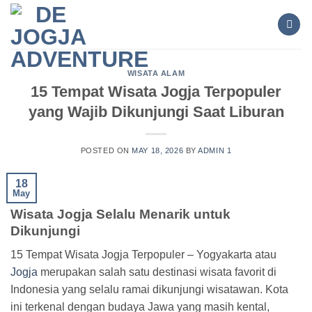
Skip
to
content
WISATA ALAM
15 Tempat Wisata Jogja Terpopuler
yang Wajib Dikunjungi Saat Liburan
POSTED ON
MAY 18, 2026
BY
ADMIN 1
18
May
Wisata Jogja Selalu Menarik untuk
Dikunjungi
15 Tempat Wisata Jogja Terpopuler – Yogyakarta atau
Jogja
merupakan salah satu destinasi wisata favorit di
Indonesia yang selalu ramai dikunjungi wisatawan. Kota
ini terkenal dengan budaya Jawa yang masih kental,