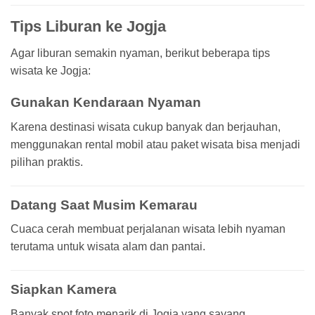
Tips Liburan ke Jogja
Agar liburan semakin nyaman, berikut beberapa tips
wisata ke Jogja:
Gunakan Kendaraan Nyaman
Karena destinasi wisata cukup banyak dan berjauhan,
menggunakan rental mobil atau paket wisata bisa menjadi
pilihan praktis.
Datang Saat Musim Kemarau
Cuaca cerah membuat perjalanan wisata lebih nyaman
terutama untuk wisata alam dan pantai.
Siapkan Kamera
Banyak spot foto menarik di Jogja yang sayang