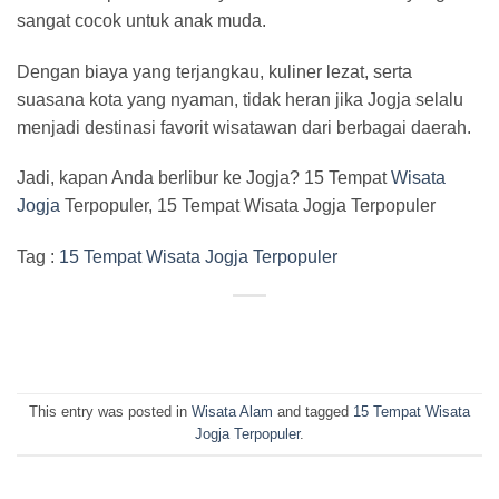
sangat cocok untuk anak muda.
Dengan biaya yang terjangkau, kuliner lezat, serta
suasana kota yang nyaman, tidak heran jika Jogja selalu
menjadi destinasi favorit wisatawan dari berbagai daerah.
Jadi, kapan Anda berlibur ke Jogja? 15 Tempat
Wisata
Jogja
Terpopuler, 15 Tempat Wisata Jogja Terpopuler
Tag :
15 Tempat Wisata Jogja Terpopuler
This entry was posted in
Wisata Alam
and tagged
15 Tempat Wisata
Jogja Terpopuler
.