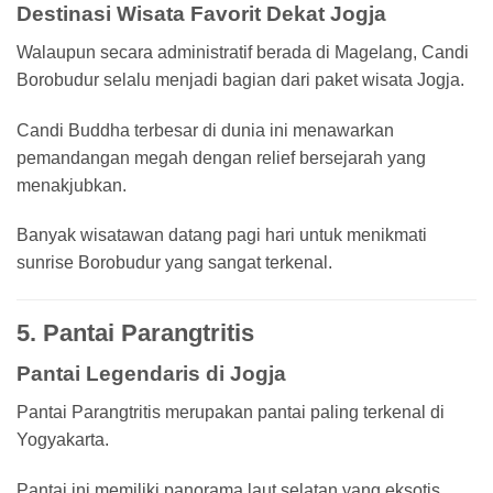
Destinasi Wisata Favorit Dekat Jogja
Walaupun secara administratif berada di Magelang, Candi
Borobudur selalu menjadi bagian dari paket wisata Jogja.
Candi Buddha terbesar di dunia ini menawarkan
pemandangan megah dengan relief bersejarah yang
menakjubkan.
Banyak wisatawan datang pagi hari untuk menikmati
sunrise Borobudur yang sangat terkenal.
5. Pantai Parangtritis
Pantai Legendaris di Jogja
Pantai Parangtritis merupakan pantai paling terkenal di
Yogyakarta.
Pantai ini memiliki panorama laut selatan yang eksotis