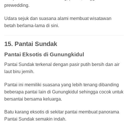
prewedding.
Udara sejuk dan suasana alami membuat wisatawan
betah berlama-lama di sini.
15. Pantai Sundak
Pantai Eksotis di Gunungkidul
Pantai Sundak terkenal dengan pasir putih bersih dan air
laut biru jernih.
Pantai ini memiliki suasana yang lebih tenang dibanding
beberapa pantai lain di Gunungkidul sehingga cocok untuk
bersantai bersama keluarga.
Batu karang eksotis di sekitar pantai membuat panorama
Pantai Sundak semakin indah.