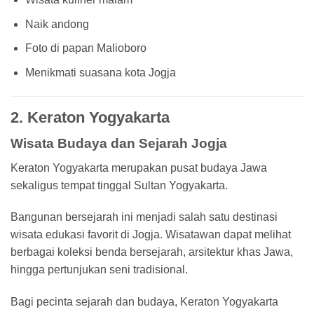
Naik andong
Foto di papan Malioboro
Menikmati suasana kota Jogja
2. Keraton Yogyakarta
Wisata Budaya dan Sejarah Jogja
Keraton Yogyakarta merupakan pusat budaya Jawa
sekaligus tempat tinggal Sultan Yogyakarta.
Bangunan bersejarah ini menjadi salah satu destinasi
wisata edukasi favorit di Jogja. Wisatawan dapat melihat
berbagai koleksi benda bersejarah, arsitektur khas Jawa,
hingga pertunjukan seni tradisional.
Bagi pecinta sejarah dan budaya, Keraton Yogyakarta