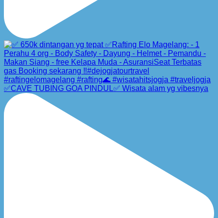
✅CAVE TUBING GOA PINDUL✅ Wisata alam yg vibesnya