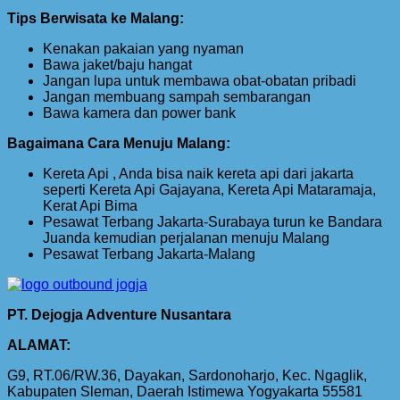
Tips Berwisata ke Malang:
Kenakan pakaian yang nyaman
Bawa jaket/baju hangat
Jangan lupa untuk membawa obat-obatan pribadi
Jangan membuang sampah sembarangan
Bawa kamera dan power bank
Bagaimana Cara Menuju Malang:
Kereta Api , Anda bisa naik kereta api dari jakarta
seperti Kereta Api Gajayana, Kereta Api Mataramaja,
Kerat Api Bima
Pesawat Terbang Jakarta-Surabaya turun ke Bandara
Juanda kemudian perjalanan menuju Malang
Pesawat Terbang Jakarta-Malang
PT. Dejogja Adventure Nusantara
ALAMAT:
G9, RT.06/RW.36, Dayakan, Sardonoharjo, Kec. Ngaglik,
Kabupaten Sleman, Daerah Istimewa Yogyakarta 55581