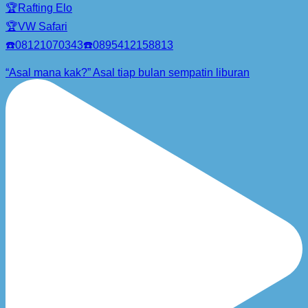
🏆Rafting Elo
🏆VW Safari
☎️08121070343☎️0895412158813
“Asal mana kak?” Asal tiap bulan sempatin liburan