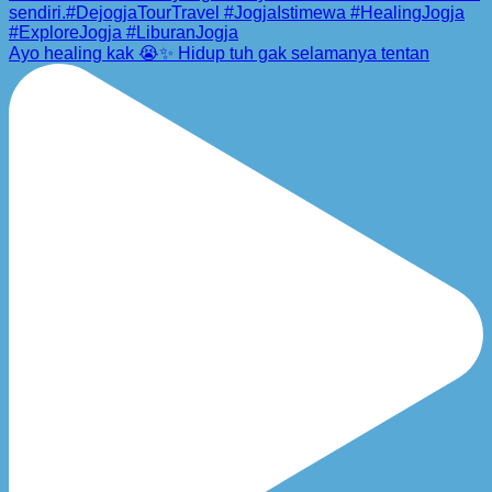
Ayo healing kak 😭✨ Hidup tuh gak selamanya tentan