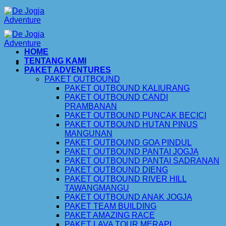
Skip
to
content
HOME
TENTANG KAMI
PAKET ADVENTURES
PAKET OUTBOUND
PAKET OUTBOUND KALIURANG
PAKET OUTBOUND CANDI
PRAMBANAN
PAKET OUTBOUND PUNCAK BECICI
PAKET OUTBOUND HUTAN PINUS
MANGUNAN
PAKET OUTBOUND GOA PINDUL
PAKET OUTBOUND PANTAI JOGJA
PAKET OUTBOUND PANTAI SADRANAN
PAKET OUTBOUND DIENG
PAKET OUTBOUND RIVER HILL
TAWANGMANGU
PAKET OUTBOUND ANAK JOGJA
PAKET TEAM BUILDING
PAKET AMAZING RACE
PAKET LAVA TOUR MERAPI