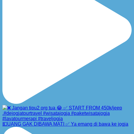
💵UANG GAK DIBAWA MATI ✅ Ya emang di bawa ke jogja