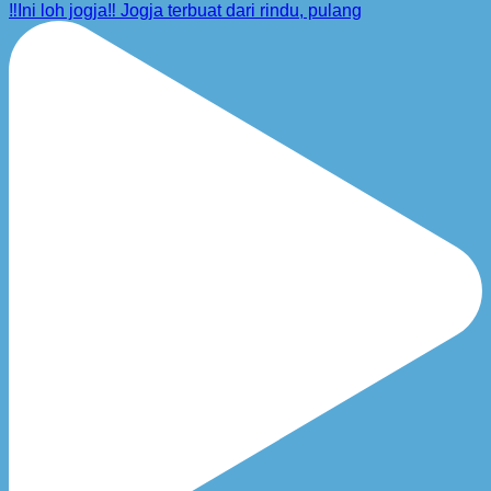
‼️Ini loh jogja‼️ Jogja terbuat dari rindu, pulang