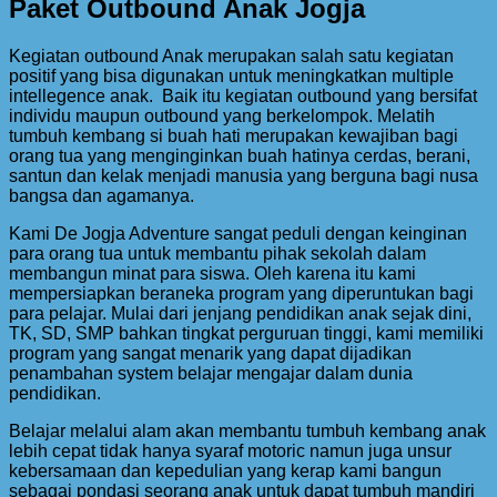
Paket Outbound Anak Jogja
Kegiatan outbound Anak merupakan salah satu kegiatan
positif yang bisa digunakan untuk meningkatkan multiple
intellegence anak. Baik itu kegiatan outbound yang bersifat
individu maupun outbound yang berkelompok. Melatih
tumbuh kembang si buah hati merupakan kewajiban bagi
orang tua yang menginginkan buah hatinya cerdas, berani,
santun dan kelak menjadi manusia yang berguna bagi nusa
bangsa dan agamanya.
Kami De Jogja Adventure sangat peduli dengan keinginan
para orang tua untuk membantu pihak sekolah dalam
membangun minat para siswa. Oleh karena itu kami
mempersiapkan beraneka program yang diperuntukan bagi
para pelajar. Mulai dari jenjang pendidikan anak sejak dini,
TK, SD, SMP bahkan tingkat perguruan tinggi, kami memiliki
program yang sangat menarik yang dapat dijadikan
penambahan system belajar mengajar dalam dunia
pendidikan.
Belajar melalui alam akan membantu tumbuh kembang anak
lebih cepat tidak hanya syaraf motoric namun juga unsur
kebersamaan dan kepedulian yang kerap kami bangun
sebagai pondasi seorang anak untuk dapat tumbuh mandiri