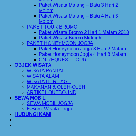
Paket Wisata Malang – Batu 3 Hari 2
Malam
Paket Wisata Malang – Batu 4 Hari 3
Malam
PAKET TOUR BROMO
Paket Wisata Bromo 2 Hari 1 Malam 2018
Paket Wisata Bromo Midnight
PAKET HONEYMOON JOGJA
Paket Honeymoon Jogja 3 Hari 2 Malam
Paket Honeymoon Jogja 4 Hari 3 Malam
ON REQUEST TOUR
OBJEK WISATA
WISATA PANTAI
WISATA ALAM
WISATA HERITAGE
MAKANAN & OLEH-OLEH
ARTIKEL OUTBOUND
SEWA MOBIL
SEWA MOBIL JOGJA
E-Book Wisata Jogja
HUBUNGI KAMI