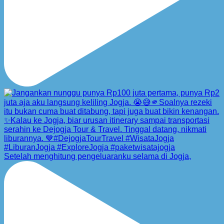
Setelah menghitung pengeluaranku selama di Jogja,