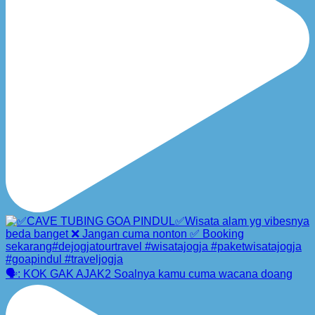
🗣️: KOK GAK AJAK2 Soalnya kamu cuma wacana doang