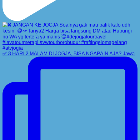
✅ 3 HARI 2 MALAM DI JOGJA, BISA NGAPAIN AJA? Jawa