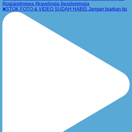
❌STOK FOTO & VIDEO SUDAH HABIS Jangan biarkan itu