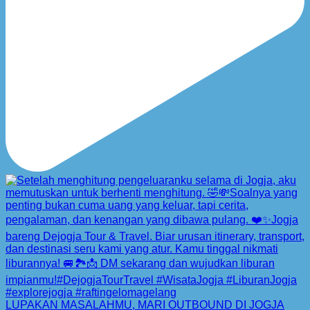
LUPAKAN MASALAHMU, MARI OUTBOUND DI JOGJA