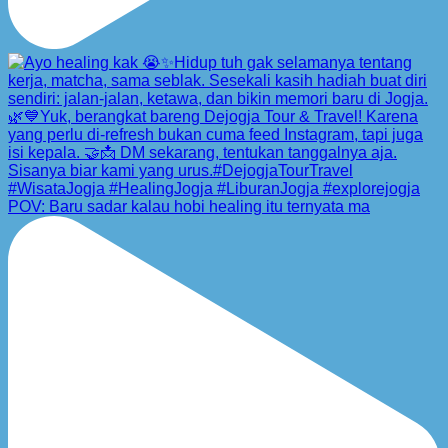
POV: Baru sadar kalau hobi healing itu ternyata ma