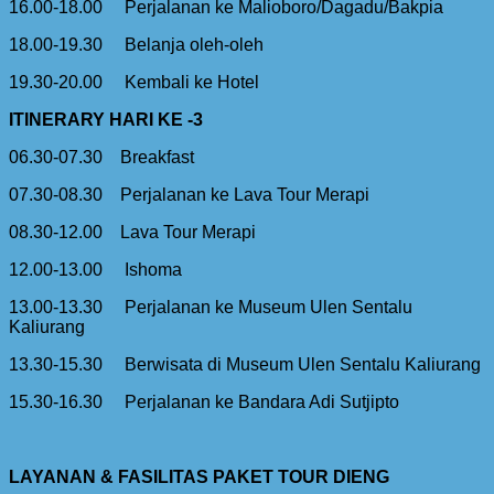
16.00-18.00 Perjalanan ke Malioboro/Dagadu/Bakpia
18.00-19.30 Belanja oleh-oleh
19.30-20.00 Kembali ke Hotel
ITINERARY HARI KE -3
06.30-07.30 Breakfast
07.30-08.30 Perjalanan ke Lava Tour Merapi
08.30-12.00 Lava Tour Merapi
12.00-13.00 Ishoma
13.00-13.30 Perjalanan ke Museum Ulen Sentalu
Kaliurang
13.30-15.30 Berwisata di Museum Ulen Sentalu Kaliurang
15.30-16.30 Perjalanan ke Bandara Adi Sutjipto
LAYANAN & FASILITAS PAKET TOUR DIENG