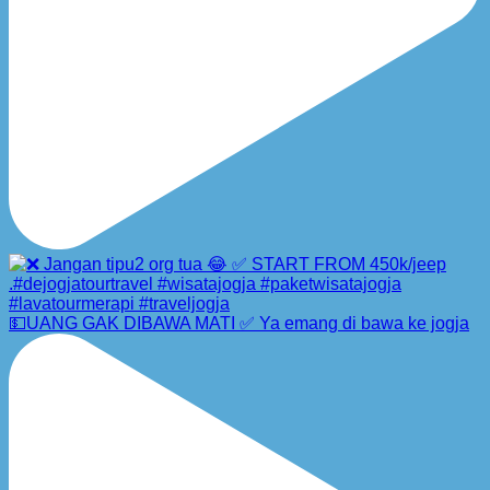
💵UANG GAK DIBAWA MATI ✅ Ya emang di bawa ke jogja