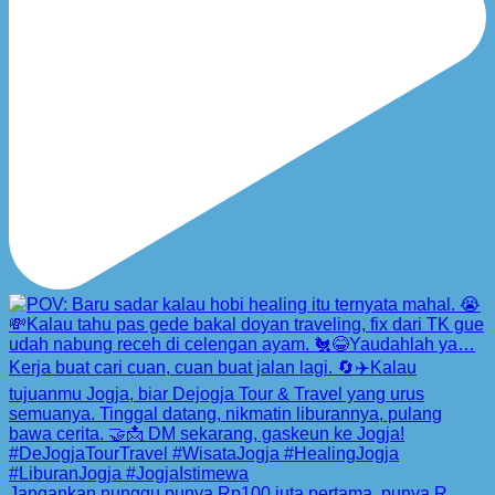
Jangankan nunggu punya Rp100 juta pertama, punya R