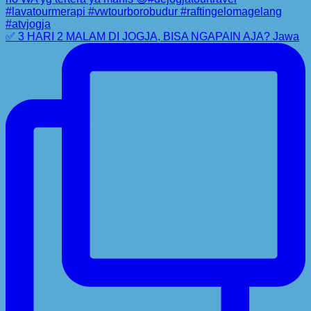
✅ 3 HARI 2 MALAM DI JOGJA, BISA NGAPAIN AJA? Jawa