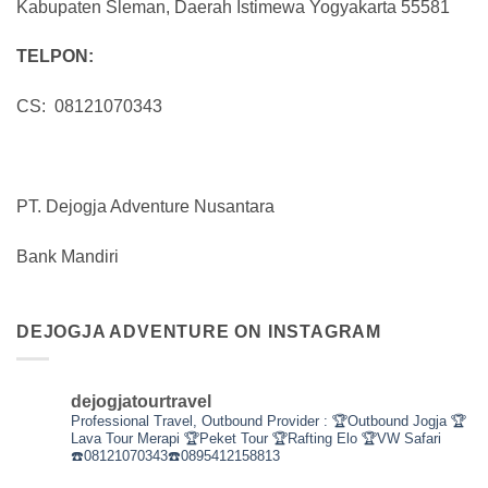
Kabupaten Sleman, Daerah Istimewa Yogyakarta 55581
TELPON:
CS: 08121070343
PT. Dejogja Adventure Nusantara
Bank Mandiri
DEJOGJA ADVENTURE ON INSTAGRAM
dejogjatourtravel
Professional Travel,
Outbound Provider :
🏆Outbound Jogja
🏆
Lava Tour Merapi
🏆Peket Tour
🏆Rafting Elo
🏆VW Safari
☎️08121070343☎️0895412158813