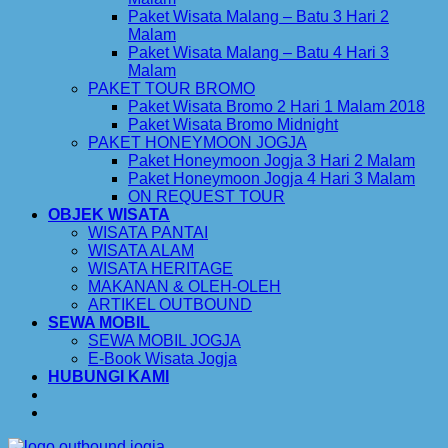
Paket Wisata Malang – Batu 3 Hari 2
Malam
Paket Wisata Malang – Batu 4 Hari 3
Malam
PAKET TOUR BROMO
Paket Wisata Bromo 2 Hari 1 Malam 2018
Paket Wisata Bromo Midnight
PAKET HONEYMOON JOGJA
Paket Honeymoon Jogja 3 Hari 2 Malam
Paket Honeymoon Jogja 4 Hari 3 Malam
ON REQUEST TOUR
OBJEK WISATA
WISATA PANTAI
WISATA ALAM
WISATA HERITAGE
MAKANAN & OLEH-OLEH
ARTIKEL OUTBOUND
SEWA MOBIL
SEWA MOBIL JOGJA
E-Book Wisata Jogja
HUBUNGI KAMI