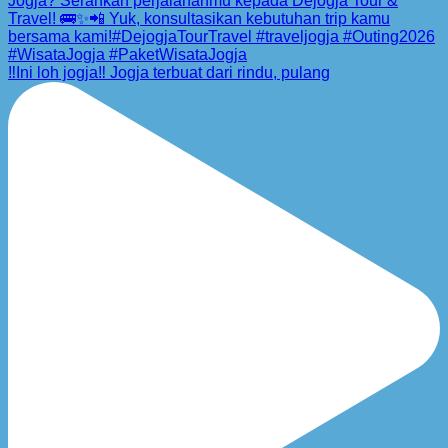
‼️Ini loh jogja‼️ Jogja terbuat dari rindu, pulang