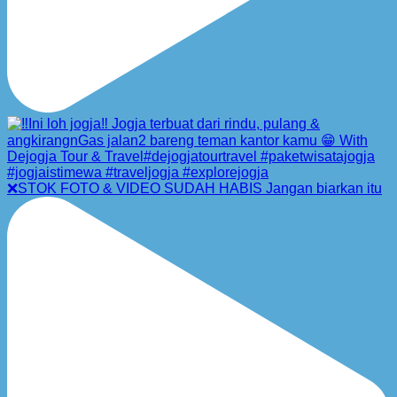
❌STOK FOTO & VIDEO SUDAH HABIS Jangan biarkan itu