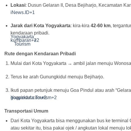
Lokasi
: Dusun Gelaran II, Desa Bejiharjo, Kecamatan Ka
iNews.ID
+1
Jarak dari Kota Yogyakarta
: kira-kira
42-60 km
, tergant
kendaraan pribadi.
Yogyakarta
kumparan
+2
+2
Tourism
Rute dengan Kendaraan Pribadi
Mulai dari Kota Yogyakarta → ambil jalan menuju Wonosar
Terus ke arah Gunungkidul menuju Bejiharjo.
Ikuti papan petunjuk menuju Goa Pindul atau arah “Gelaran
Yogyakarta Tourism
goapindul.com
+2
+2
Transportasi Umum
Dari Kota Yogyakarta bisa menggunakan bus ke terminal 
atau sekitar itu, bisa pakai ojek / angkutan lokal menuju l