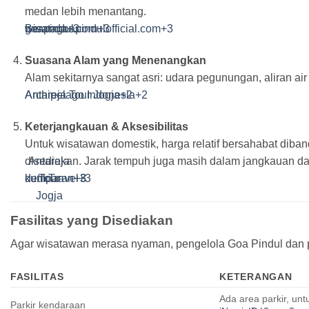
medan lebih menantang.
wisatagoapindulofficial.com
goapindul.com
Beranda
+3
+3
+3
Suasana Alam yang Menenangkan
Alam sekitarnya sangat asri: udara pegunungan, aliran air 
Archipelago Indonesia
Antareja Tour Jogja
+2
+2
Keterjangkauan & Aksesibilitas
Untuk wisatawan domestik, harga relatif bersahabat diban
disediakan. Jarak tempuh juga masih dalam jangkauan dar
Antareja
kumparan
detikTravel
Tour
+3
+3
+3
Jogja
Fasilitas yang Disediakan
Agar wisatawan merasa nyaman, pengelola Goa Pindul dan pih
FASILITAS
KETERANGAN
Ada area parkir, unt
Parkir kendaraan