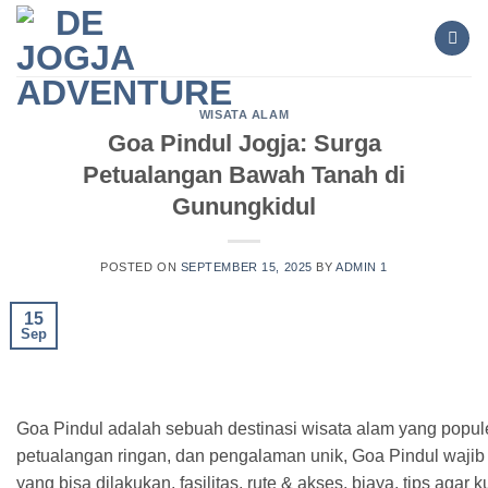
Skip
to
content
WISATA ALAM
Goa Pindul Jogja: Surga
Petualangan Bawah Tanah di
Gunungkidul
POSTED ON
SEPTEMBER 15, 2025
BY
ADMIN 1
15
Sep
Goa Pindul adalah sebuah destinasi wisata alam yang popul
petualangan ringan, dan pengalaman unik, Goa Pindul wajib m
yang bisa dilakukan, fasilitas, rute & akses, biaya, tips aga