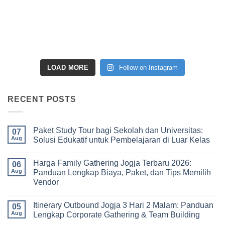
LOAD MORE
Follow on Instagram
RECENT POSTS
Paket Study Tour bagi Sekolah dan Universitas:
07
Aug
Solusi Edukatif untuk Pembelajaran di Luar Kelas
No
Comments
Harga Family Gathering Jogja Terbaru 2026:
on
06
Paket
Aug
Panduan Lengkap Biaya, Paket, dan Tips Memilih
Study
Vendor
Tour
bagi
No
Sekolah
Comments
dan
Itinerary Outbound Jogja 3 Hari 2 Malam: Panduan
on
05
Universitas:
Harga
Aug
Lengkap Corporate Gathering & Team Building
Solusi
Family
Edukatif
Gathering
No