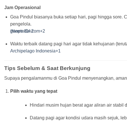
Jam Operasional
Goa Pindul biasanya buka setiap hari, pagi hingga sore. 
pengelola.
goapindul.com
iNews.ID
+2
+2
Waktu terbaik datang pagi hari agar tidak kehujanan (teru
Archipelago Indonesia
+1
Tips Sebelum & Saat Berkunjung
Supaya pengalamanmu di Goa Pindul menyenangkan, aman, da
Pilih waktu yang tepat
Hindari musim hujan berat agar aliran air stabil
Datang pagi agar kondisi udara masih sejuk, leb