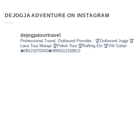
DEJOGJA ADVENTURE ON INSTAGRAM
dejogjatourtravel
Professional Travel,
Outbound Provider :
🏆Outbound Jogja
🏆
Lava Tour Merapi
🏆Peket Tour
🏆Rafting Elo
🏆VW Safari
☎️08121070343☎️0895412158813