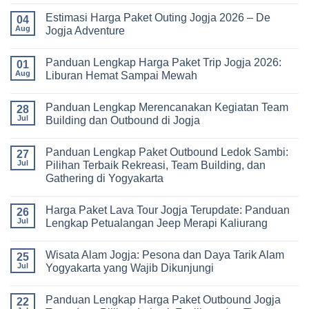
untuk
Jogja
Comments
Pembelajaran
Estimasi Harga Paket Outing Jogja 2026 – De
Terbaru
on
04
di
2026:
Itinerary
Aug
Jogja Adventure
Luar
Panduan
Outbound
Kelas
Lengkap
Jogja
No
Biaya,
3
Comments
Panduan Lengkap Harga Paket Trip Jogja 2026:
Paket,
Hari
on
01
dan
2
Estimasi
Aug
Liburan Hemat Sampai Mewah
Tips
Malam:
Harga
Memilih
Panduan
Paket
No
Vendor
Lengkap
Outing
Comments
Panduan Lengkap Merencanakan Kegiatan Team
Corporate
Jogja
on
28
Gathering
2026
Panduan
Jul
Building dan Outbound di Jogja
&
–
Lengkap
Team
De
Harga
No
Building
Jogja
Paket
Comments
Panduan Lengkap Paket Outbound Ledok Sambi:
Adventure
Trip
on
27
Jogja
Panduan
Jul
Pilihan Terbaik Rekreasi, Team Building, dan
2026:
Lengkap
Gathering di Yogyakarta
Liburan
Merencanakan
Hemat
Kegiatan
No
Sampai
Team
Comments
Mewah
Building
Harga Paket Lava Tour Jogja Terupdate: Panduan
on
26
dan
Panduan
Jul
Lengkap Petualangan Jeep Merapi Kaliurang
Outbound
Lengkap
di
Paket
No
Jogja
Outbound
Comments
Wisata Alam Jogja: Pesona dan Daya Tarik Alam
Ledok
on
25
Sambi:
Harga
Jul
Yogyakarta yang Wajib Dikunjungi
Pilihan
Paket
Terbaik
Lava
No
Rekreasi,
Tour
Comments
Panduan Lengkap Harga Paket Outbound Jogja
Team
Jogja
on
22
Building,
Terupdate:
Wisata