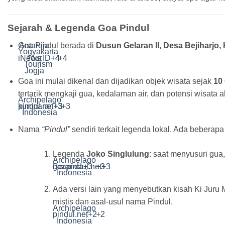
Sejarah & Legenda Goa Pindul
Goa Pindul berada di
Antareja
Dusun Gelaran II, Desa Bejiharj
Yogyakarta
iNews.ID
Tour
+4
+4
+4
Tourism
Jogja
Goa ini mulai dikenal dan dijadikan objek wisata sejak
10
tertarik mengkaji gua, kedalaman air, dan potensi wisata 
Archipelago
kumparan
pindul.net
+3
+3
+3
Indonesia
Nama
“Pindul”
sendiri terkait legenda lokal. Ada beberapa 
Legenda
Joko Singlulung
: saat menyusuri gua,
Archipelago
Beranda
goapindul.net
+3
+3
+3
Indonesia
Ada versi lain yang menyebutkan kisah Ki Juru 
mistis dan asal-usul nama Pindul.
Archipelago
pindul.net
+2
+2
Indonesia