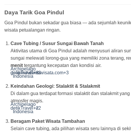
Daya Tarik Goa Pindul
Goa Pindul bukan sekadar gua biasa — ada sejumlah keuni
wisata petualangan ringan.
Cave Tubing / Susur Sungai Bawah Tanah
Aktivitas utama di Goa Pindul adalah menyusuri aliran 
sungai melewati lorong-gua yang memiliki zona terang, r
menit
tergantung kecepatan dan kondisi air.
Archipelago
detikTravel
goapindulwirawisata.com
+3
+3
+3
Indonesia
Keindahan Geologi: Stalaktit & Stalakmit
Di dalam gua terdapat formasi stalaktit dan stalakmit 
atmosfer magis.
Archipelago
detikTravel
+2
+2
Indonesia
Beragam Paket Wisata Tambahan
Selain cave tubing, ada pilihan wisata seru lainnya di seki