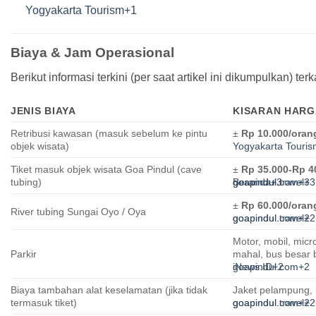
Yogyakarta Tourism
+1
Biaya & Jam Operasional
Berikut informasi terkini (per saat artikel ini dikumpulkan) t
JENIS BIAYA
KISARAN HARG
Retribusi kawasan (masuk sebelum ke pintu
±
Rp 10.000/oran
objek wisata)
Yogyakarta Touri
Tiket masuk objek wisata Goa Pindul (cave
±
Rp 35.000-Rp 4
tubing)
Beranda
goapindul.com
goapindul.travel
+3
+3
+3
±
Rp 60.000/oran
River tubing Sungai Oyo / Oya
goapindul.com
goapindul.travel
+2
+2
Motor, mobil, mic
Parkir
mahal, bus besar bi
iNews.ID
goapindul.com
+2
+2
Biaya tambahan alat keselamatan (jika tidak
Jaket pelampung, b
termasuk tiket)
goapindul.com
goapindul.travel
+2
+2