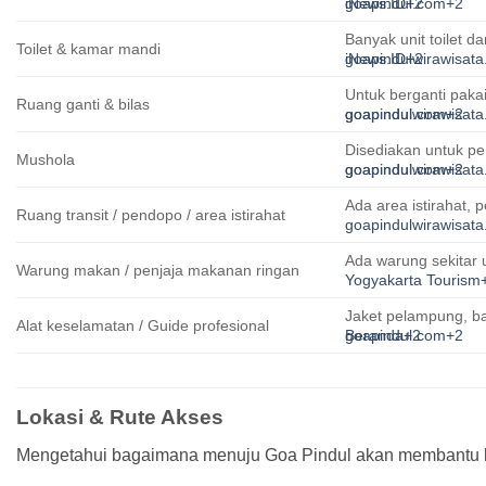
goapindul.com
iNews.ID
+2
+2
Banyak unit toilet d
Toilet & kamar mandi
iNews.ID
goapindulwirawisat
+2
Untuk berganti pakaia
Ruang ganti & bilas
goapindulwirawisat
goapindul.com
+2
Disediakan untuk p
Mushola
goapindulwirawisat
goapindul.com
+2
Ada area istirahat, 
Ruang transit / pendopo / area istirahat
goapindulwirawisat
Ada warung sekitar
Warung makan / penjaja makanan ringan
Yogyakarta Tourism
Jaket pelampung, ba
Alat keselamatan / Guide profesional
goapindul.com
Beranda
+2
+2
Lokasi & Rute Akses
Mengetahui bagaimana menuju Goa Pindul akan membantu 