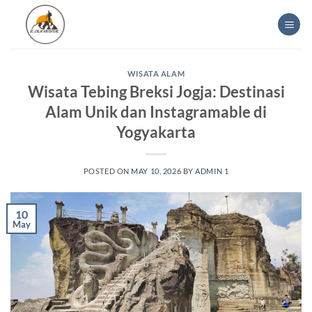
Skip
to
content
WISATA ALAM
Wisata Tebing Breksi Jogja: Destinasi
Alam Unik dan Instagramable di
Yogyakarta
POSTED ON
MAY 10, 2026
BY
ADMIN 1
10
May