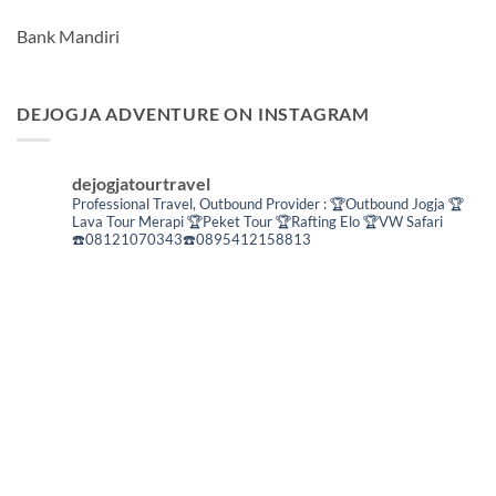
Bank Mandiri
DEJOGJA ADVENTURE ON INSTAGRAM
dejogjatourtravel
Professional Travel,
Outbound Provider :
🏆Outbound Jogja
🏆
Lava Tour Merapi
🏆Peket Tour
🏆Rafting Elo
🏆VW Safari
☎️08121070343☎️0895412158813