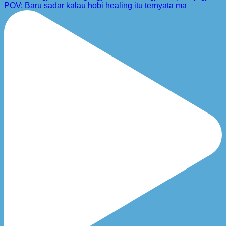
POV: Baru sadar kalau hobi healing itu ternyata ma