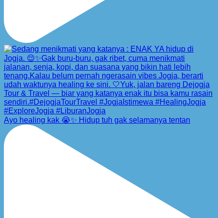
Ayo healing kak 😭✨ Hidup tuh gak selamanya tentan