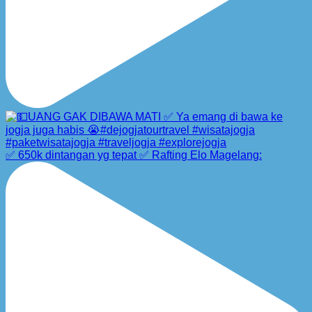
✅ 650k dintangan yg tepat ✅ Rafting Elo Magelang: