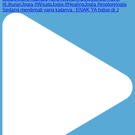
Sedang menikmati yang katanya : ENAK YA hidup di J