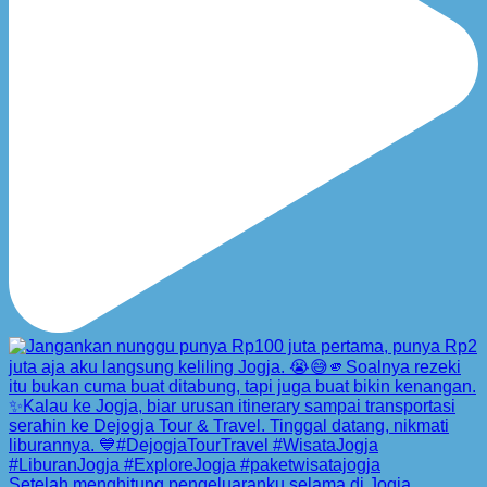
Setelah menghitung pengeluaranku selama di Jogja,