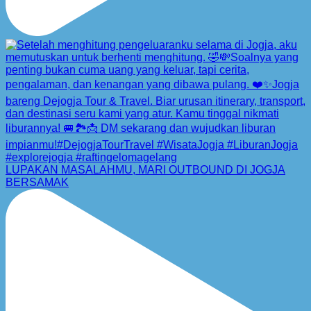
LUPAKAN MASALAHMU, MARI OUTBOUND DI JOGJA
BERSAMAK