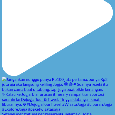
Setelah menghitung pengeluaranku selama di Jogja,