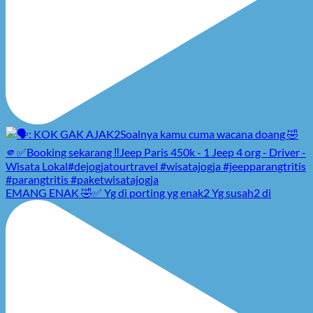
EMANG ENAK 🤣✅ Yg di porting yg enak2 Yg susah2 di