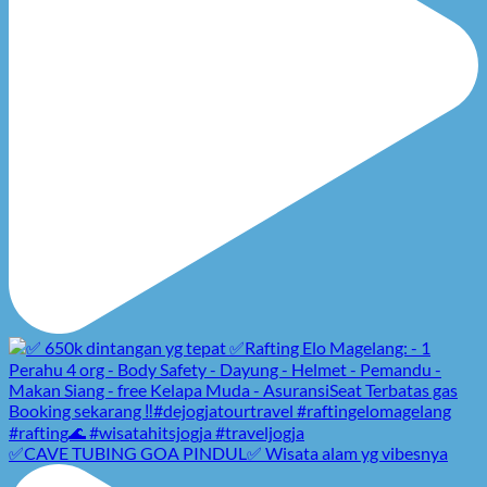
✅CAVE TUBING GOA PINDUL✅ Wisata alam yg vibesnya