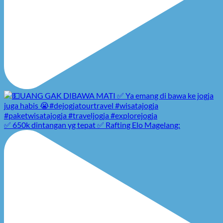
✅ 650k dintangan yg tepat ✅ Rafting Elo Magelang: