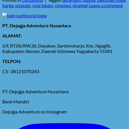
harga
,
populer
,
rute lokasi
,
simulasi
,
strategi
Leave a comment
PT. Dejogja Adventure Nusantara
ALAMAT:
G9, RT.06/RW.36, Dayakan, Sardonoharjo, Kec. Ngaglik,
Kabupaten Sleman, Daerah Istimewa Yogyakarta 55581
TELPON:
CS: 08121070343
PT. Dejogja Adventure Nusantara
Bank Mandiri
Dejogja Adventure on Instagram