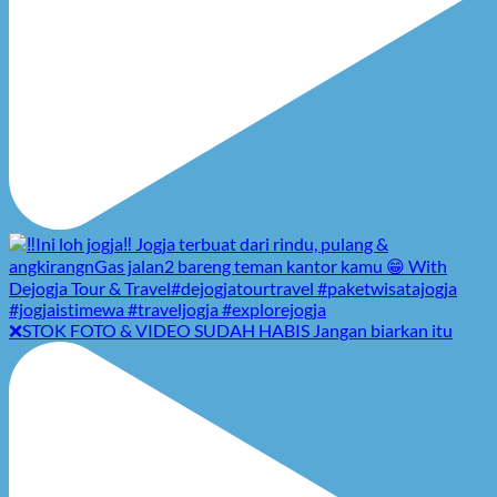
❌STOK FOTO & VIDEO SUDAH HABIS Jangan biarkan itu