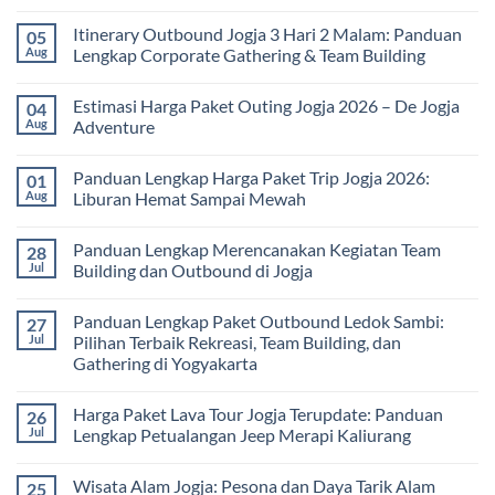
No
Comments
Itinerary Outbound Jogja 3 Hari 2 Malam: Panduan
05
on
Harga
Aug
Lengkap Corporate Gathering & Team Building
Family
Gathering
No
Jogja
Comments
Estimasi Harga Paket Outing Jogja 2026 – De Jogja
04
Terbaru
on
2026:
Itinerary
Aug
Adventure
Panduan
Outbound
Lengkap
Jogja
No
Biaya,
3
Comments
Panduan Lengkap Harga Paket Trip Jogja 2026:
01
Paket,
Hari
on
dan
2
Estimasi
Aug
Liburan Hemat Sampai Mewah
Tips
Malam:
Harga
Memilih
Panduan
Paket
No
Vendor
Lengkap
Outing
Comments
Panduan Lengkap Merencanakan Kegiatan Team
28
Corporate
Jogja
on
Gathering
2026
Panduan
Jul
Building dan Outbound di Jogja
&
–
Lengkap
Team
De
Harga
No
Building
Jogja
Paket
Comments
Panduan Lengkap Paket Outbound Ledok Sambi:
27
Adventure
Trip
on
Jogja
Panduan
Jul
Pilihan Terbaik Rekreasi, Team Building, dan
2026:
Lengkap
Gathering di Yogyakarta
Liburan
Merencanakan
Hemat
Kegiatan
No
Sampai
Team
Comments
Mewah
Building
Harga Paket Lava Tour Jogja Terupdate: Panduan
26
on
dan
Panduan
Jul
Lengkap Petualangan Jeep Merapi Kaliurang
Outbound
Lengkap
di
Paket
No
Jogja
Outbound
Comments
Wisata Alam Jogja: Pesona dan Daya Tarik Alam
25
Ledok
on