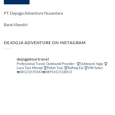
PT. Dejogja Adventure Nusantara
Bank Mandiri
DEJOGJA ADVENTURE ON INSTAGRAM
dejogjatourtravel
Professional Travel,
Outbound Provider :
🏆Outbound Jogja
🏆
Lava Tour Merapi
🏆Peket Tour
🏆Rafting Elo
🏆VW Safari
☎️08121070343☎️0895412158813