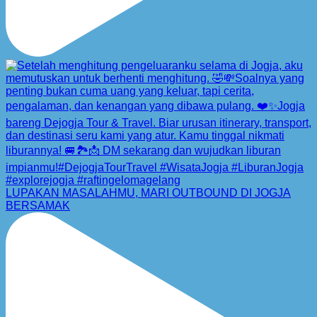
LUPAKAN MASALAHMU, MARI OUTBOUND DI JOGJA
BERSAMAK