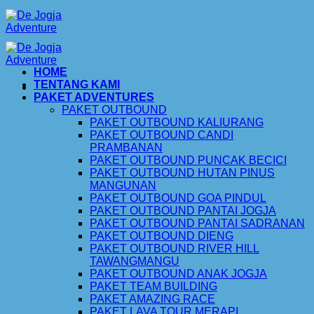
Skip
to
content
HOME
TENTANG KAMI
PAKET ADVENTURES
PAKET OUTBOUND
PAKET OUTBOUND KALIURANG
PAKET OUTBOUND CANDI
PRAMBANAN
PAKET OUTBOUND PUNCAK BECICI
PAKET OUTBOUND HUTAN PINUS
MANGUNAN
PAKET OUTBOUND GOA PINDUL
PAKET OUTBOUND PANTAI JOGJA
PAKET OUTBOUND PANTAI SADRANAN
PAKET OUTBOUND DIENG
PAKET OUTBOUND RIVER HILL
TAWANGMANGU
PAKET OUTBOUND ANAK JOGJA
PAKET TEAM BUILDING
PAKET AMAZING RACE
PAKET LAVA TOUR MERAPI