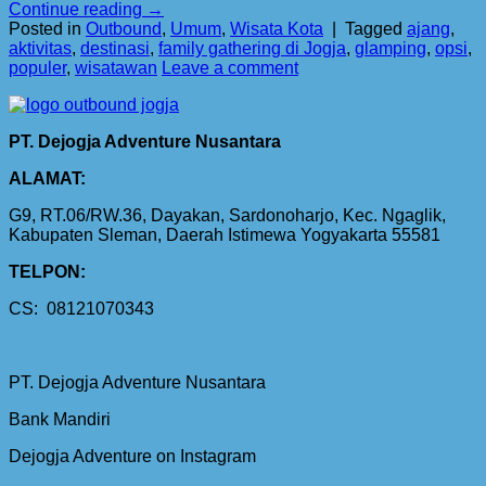
Continue reading
→
Posted in
Outbound
,
Umum
,
Wisata Kota
|
Tagged
ajang
,
aktivitas
,
destinasi
,
family gathering di Jogja
,
glamping
,
opsi
,
populer
,
wisatawan
Leave a comment
PT. Dejogja Adventure Nusantara
ALAMAT:
G9, RT.06/RW.36, Dayakan, Sardonoharjo, Kec. Ngaglik,
Kabupaten Sleman, Daerah Istimewa Yogyakarta 55581
TELPON:
CS: 08121070343
PT. Dejogja Adventure Nusantara
Bank Mandiri
Dejogja Adventure on Instagram