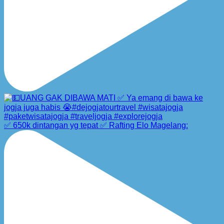
✅ 650k dintangan yg tepat ✅ Rafting Elo Magelang: