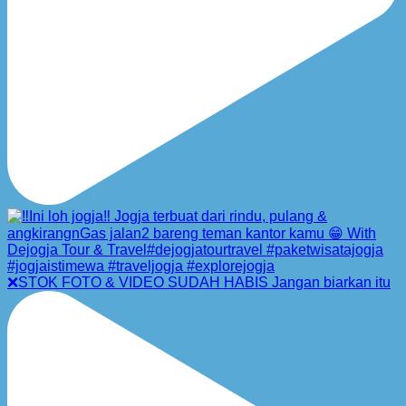
❌STOK FOTO & VIDEO SUDAH HABIS Jangan biarkan itu