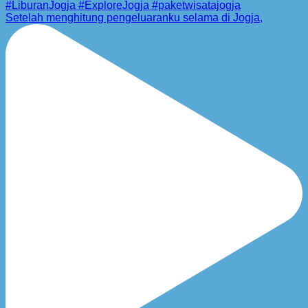
Setelah menghitung pengeluaranku selama di Jogja,