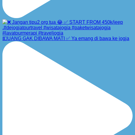
💵UANG GAK DIBAWA MATI ✅ Ya emang di bawa ke jogja