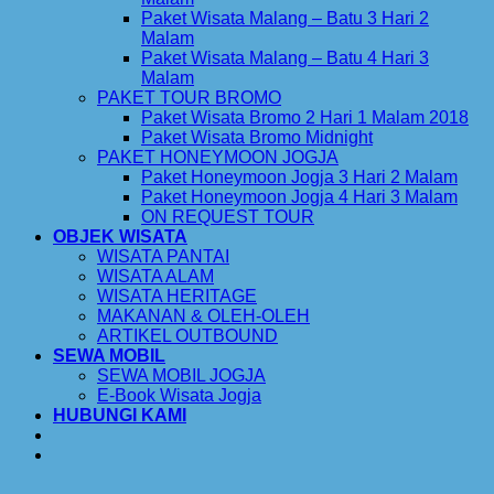
Paket Wisata Malang – Batu 3 Hari 2
Malam
Paket Wisata Malang – Batu 4 Hari 3
Malam
PAKET TOUR BROMO
Paket Wisata Bromo 2 Hari 1 Malam 2018
Paket Wisata Bromo Midnight
PAKET HONEYMOON JOGJA
Paket Honeymoon Jogja 3 Hari 2 Malam
Paket Honeymoon Jogja 4 Hari 3 Malam
ON REQUEST TOUR
OBJEK WISATA
WISATA PANTAI
WISATA ALAM
WISATA HERITAGE
MAKANAN & OLEH-OLEH
ARTIKEL OUTBOUND
SEWA MOBIL
SEWA MOBIL JOGJA
E-Book Wisata Jogja
HUBUNGI KAMI