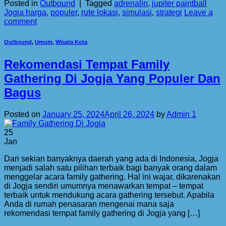
Posted in
Outbound
|
Tagged
adrenalin
,
jupiter paintball
Jogja harga
,
populer
,
rute lokasi
,
simulasi
,
strategi
Leave a
comment
Outbound
,
Umum
,
Wisata Kota
Rekomendasi Tempat Family
Gathering Di Jogja Yang Populer Dan
Bagus
Posted on
January 25, 2024
April 26, 2024
by
Admin 1
25
Jan
Dari sekian banyaknya daerah yang ada di Indonesia, Jogja
menjadi salah satu pilihan terbaik bagi banyak orang dalam
menggelar acara family gathering. Hal ini wajar, dikarenakan
di Jogja sendiri umumnya menawarkan tempat – tempat
terbaik untuk mendukung acara gathering tersebut. Apabila
Anda di rumah penasaran mengenai mana saja
rekomendasi tempat family gathering di Jogja yang […]