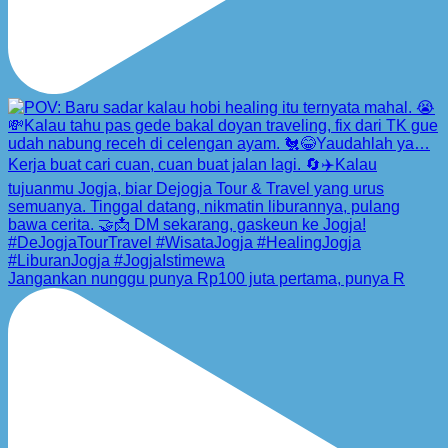
Jangankan nunggu punya Rp100 juta pertama, punya R