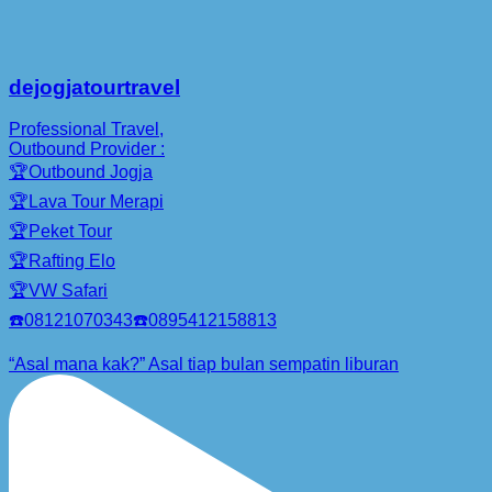
dejogjatourtravel
Professional Travel,
Outbound Provider :
🏆Outbound Jogja
🏆Lava Tour Merapi
🏆Peket Tour
🏆Rafting Elo
🏆VW Safari
☎️08121070343☎️0895412158813
“Asal mana kak?” Asal tiap bulan sempatin liburan