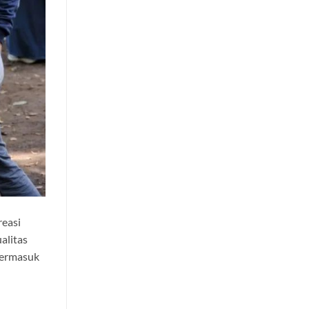
reasi
alitas
termasuk