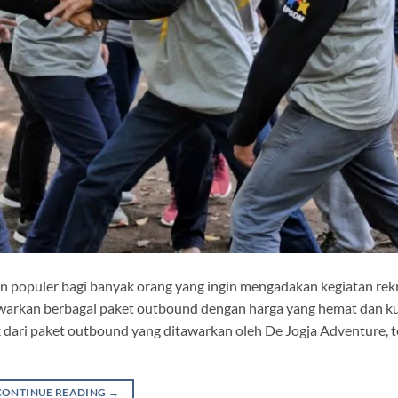
han populer bagi banyak orang yang ingin mengadakan kegiatan rek
arkan berbagai paket outbound dengan harga yang hemat dan ku
k dari paket outbound yang ditawarkan oleh De Jogja Adventure, 
CONTINUE READING
→