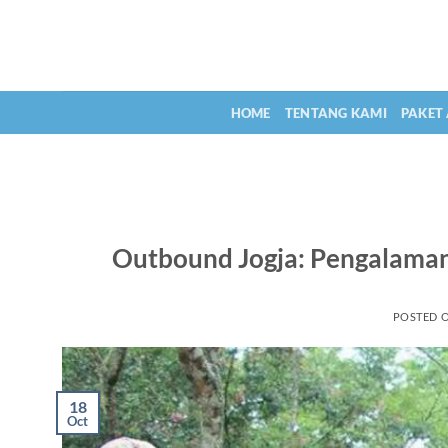
Skip
to
content
HOME
TENTANG KAMI
PAKET
Outbound Jogja: Pengalaman
POSTED 
18
Oct