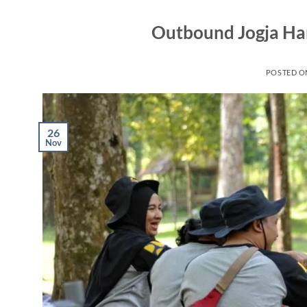
Outbound Jogja Ha
POSTED 
26
Nov