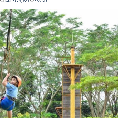
 ON
JANUARY 2, 2025
BY
ADMIN 1