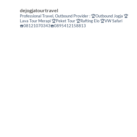
dejogjatourtravel
Professional Travel,
Outbound Provider :
🏆Outbound Jogja
🏆
Lava Tour Merapi
🏆Peket Tour
🏆Rafting Elo
🏆VW Safari
☎️08121070343☎️0895412158813