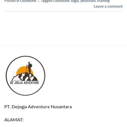
Posted in
Outbound
|
Tagged
Outbound Jogja
,
pelatihan
,
training
Leave a comment
PT. Dejogja Adventure Nusantara
ALAMAT: