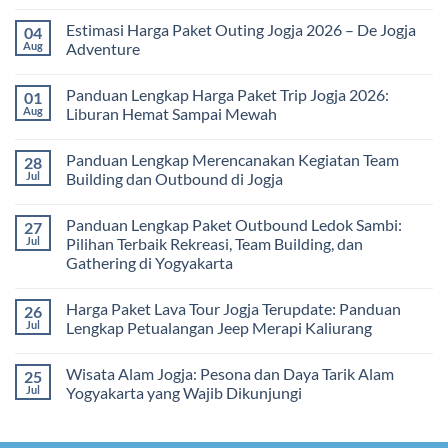
Solusi
Gathering
No
Edukatif
Jogja
Comments
Estimasi Harga Paket Outing Jogja 2026 – De Jogja
04
untuk
Terbaru
on
Pembelajaran
2026:
Itinerary
Aug
Adventure
di
Panduan
Outbound
Luar
Lengkap
Jogja
No
Kelas
Biaya,
3
Comments
Panduan Lengkap Harga Paket Trip Jogja 2026:
01
Paket,
Hari
on
dan
2
Estimasi
Aug
Liburan Hemat Sampai Mewah
Tips
Malam:
Harga
Memilih
Panduan
Paket
No
Vendor
Lengkap
Outing
Comments
Panduan Lengkap Merencanakan Kegiatan Team
28
Corporate
Jogja
on
Gathering
2026
Panduan
Jul
Building dan Outbound di Jogja
&
–
Lengkap
Team
De
Harga
No
Building
Jogja
Paket
Comments
Panduan Lengkap Paket Outbound Ledok Sambi:
27
Adventure
Trip
on
Jogja
Panduan
Jul
Pilihan Terbaik Rekreasi, Team Building, dan
2026:
Lengkap
Gathering di Yogyakarta
Liburan
Merencanakan
Hemat
Kegiatan
No
Sampai
Team
Comments
Mewah
Building
Harga Paket Lava Tour Jogja Terupdate: Panduan
26
on
dan
Panduan
Jul
Lengkap Petualangan Jeep Merapi Kaliurang
Outbound
Lengkap
di
Paket
No
Jogja
Outbound
Comments
Wisata Alam Jogja: Pesona dan Daya Tarik Alam
25
Ledok
on
Sambi:
Harga
Jul
Yogyakarta yang Wajib Dikunjungi
Pilihan
Paket
Terbaik
Lava
No
Rekreasi,
Tour
Comments
Team
Jogja
on