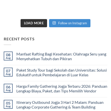
LOAD MORE
Follow on Instagram
RECENT POSTS
Manfaat Rafting Bagi Kesehatan: Olahraga Seru yang
08
Aug
Menyehatkan Tubuh dan Pikiran
No
Comments
Paket Study Tour bagi Sekolah dan Universitas: Solusi
07
on
Manfaat
Aug
Edukatif untuk Pembelajaran di Luar Kelas
Rafting
Bagi
No
Kesehatan:
Comments
Harga Family Gathering Jogja Terbaru 2026: Panduan
06
Olahraga
on
Seru
Paket
Aug
Lengkap Biaya, Paket, dan Tips Memilih Vendor
yang
Study
Menyehatkan
Tour
No
Tubuh
bagi
Comments
Itinerary Outbound Jogja 3 Hari 2 Malam: Panduan
05
dan
Sekolah
on
Pikiran
dan
Harga
Aug
Lengkap Corporate Gathering & Team Building
Universitas:
Family