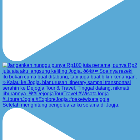
Setelah menghitung pengeluaranku selama di Jogja,