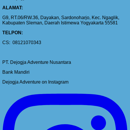
ALAMAT:
G9, RT.06/RW.36, Dayakan, Sardonoharjo, Kec. Ngaglik,
Kabupaten Sleman, Daerah Istimewa Yogyakarta 55581
TELPON:
CS: 08121070343
PT. Dejogja Adventure Nusantara
Bank Mandiri
Dejogja Adventure on Instagram