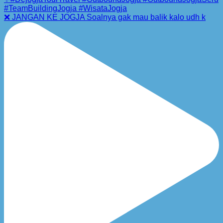
❌ JANGAN KE JOGJA Soalnya gak mau balik kalo udh k