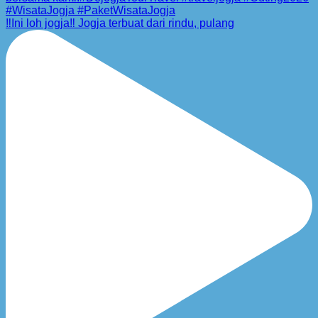
‼️Ini loh jogja‼️ Jogja terbuat dari rindu, pulang