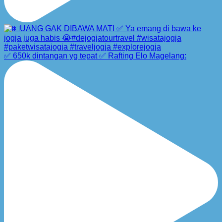
✅ 650k dintangan yg tepat ✅ Rafting Elo Magelang: