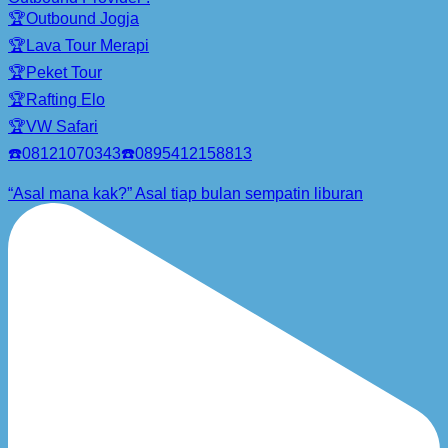
🏆Outbound Jogja
🏆Lava Tour Merapi
🏆Peket Tour
🏆Rafting Elo
🏆VW Safari
☎️08121070343☎️0895412158813
“Asal mana kak?” Asal tiap bulan sempatin liburan