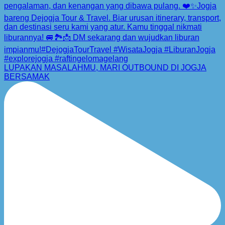
LUPAKAN MASALAHMU, MARI OUTBOUND DI JOGJA
BERSAMAK