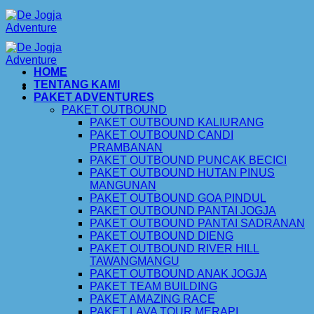
Skip
to
content
HOME
TENTANG KAMI
PAKET ADVENTURES
PAKET OUTBOUND
PAKET OUTBOUND KALIURANG
PAKET OUTBOUND CANDI
PRAMBANAN
PAKET OUTBOUND PUNCAK BECICI
PAKET OUTBOUND HUTAN PINUS
MANGUNAN
PAKET OUTBOUND GOA PINDUL
PAKET OUTBOUND PANTAI JOGJA
PAKET OUTBOUND PANTAI SADRANAN
PAKET OUTBOUND DIENG
PAKET OUTBOUND RIVER HILL
TAWANGMANGU
PAKET OUTBOUND ANAK JOGJA
PAKET TEAM BUILDING
PAKET AMAZING RACE
PAKET LAVA TOUR MERAPI