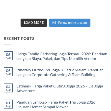
LOAD MORE
Follow on Instagram
RECENT POSTS
Harga Family Gathering Jogja Terbaru 2026: Panduan
06
Aug
Lengkap Biaya, Paket, dan Tips Memilih Vendor
No
Comments
Itinerary Outbound Jogja 3 Hari 2 Malam: Panduan
05
on
Harga
Aug
Lengkap Corporate Gathering & Team Building
Family
Gathering
No
Jogja
Comments
Estimasi Harga Paket Outing Jogja 2026 – De Jogja
04
Terbaru
on
2026:
Itinerary
Aug
Adventure
Panduan
Outbound
Lengkap
Jogja
No
Biaya,
3
Comments
Panduan Lengkap Harga Paket Trip Jogja 2026:
01
Paket,
Hari
on
dan
2
Estimasi
Aug
Liburan Hemat Sampai Mewah
Tips
Malam:
Harga