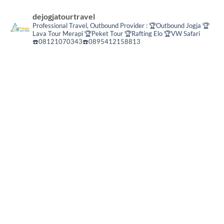
dejogjatourtravel
Professional Travel,
Outbound Provider :
🏆Outbound Jogja
🏆
Lava Tour Merapi
🏆Peket Tour
🏆Rafting Elo
🏆VW Safari
☎️08121070343☎️0895412158813