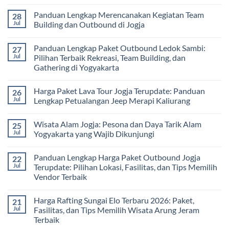
Memilih
Panduan
Paket
No
Vendor
Lengkap
Outing
Comments
Panduan Lengkap Merencanakan Kegiatan Team
28
Corporate
Jogja
on
Gathering
2026
Panduan
Jul
Building dan Outbound di Jogja
&
–
Lengkap
Team
De
Harga
No
Building
Jogja
Paket
Comments
Panduan Lengkap Paket Outbound Ledok Sambi:
27
Adventure
Trip
on
Jogja
Panduan
Jul
Pilihan Terbaik Rekreasi, Team Building, dan
2026:
Lengkap
Gathering di Yogyakarta
Liburan
Merencanakan
Hemat
Kegiatan
No
Sampai
Team
Comments
Mewah
Building
Harga Paket Lava Tour Jogja Terupdate: Panduan
26
on
dan
Panduan
Jul
Lengkap Petualangan Jeep Merapi Kaliurang
Outbound
Lengkap
di
Paket
No
Jogja
Outbound
Comments
Wisata Alam Jogja: Pesona dan Daya Tarik Alam
25
Ledok
on
Sambi:
Harga
Jul
Yogyakarta yang Wajib Dikunjungi
Pilihan
Paket
Terbaik
Lava
No
Rekreasi,
Tour
Comments
Panduan Lengkap Harga Paket Outbound Jogja
22
Team
Jogja
on
Building,
Terupdate:
Wisata
Jul
Terupdate: Pilihan Lokasi, Fasilitas, dan Tips Memilih
dan
Panduan
Alam
Vendor Terbaik
Gathering
Lengkap
Jogja:
di
Petualangan
Pesona
No
Yogyakarta
Jeep
dan
Comments
Merapi
Daya
Harga Rafting Sungai Elo Terbaru 2026: Paket,
21
on
Kaliurang
Tarik
Panduan
Jul
Fasilitas, dan Tips Memilih Wisata Arung Jeram
Alam
Lengkap
Yogyakarta
Terbaik
Harga
yang
Paket