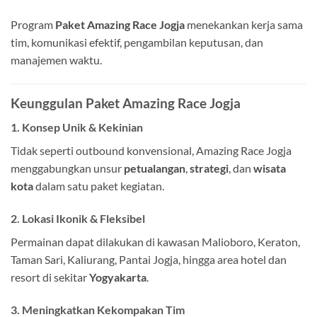
Program
Paket Amazing Race Jogja
menekankan kerja sama
tim, komunikasi efektif, pengambilan keputusan, dan
manajemen waktu.
Keunggulan Paket Amazing Race Jogja
1. Konsep Unik & Kekinian
Tidak seperti outbound konvensional, Amazing Race Jogja
menggabungkan unsur
petualangan
,
strategi
, dan
wisata
kota
dalam satu paket kegiatan.
2. Lokasi Ikonik & Fleksibel
Permainan dapat dilakukan di kawasan Malioboro, Keraton,
Taman Sari, Kaliurang, Pantai Jogja, hingga area hotel dan
resort di sekitar
Yogyakarta
.
3. Meningkatkan Kekompakan Tim