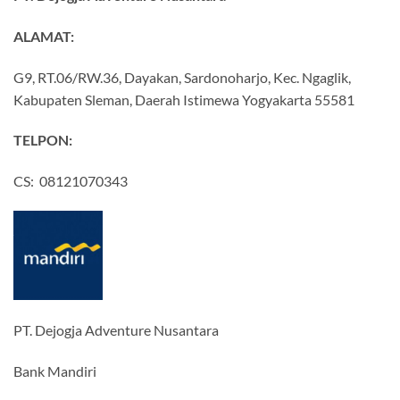
ALAMAT:
G9, RT.06/RW.36, Dayakan, Sardonoharjo, Kec. Ngaglik,
Kabupaten Sleman, Daerah Istimewa Yogyakarta 55581
TELPON:
CS: 08121070343
PT. Dejogja Adventure Nusantara
Bank Mandiri