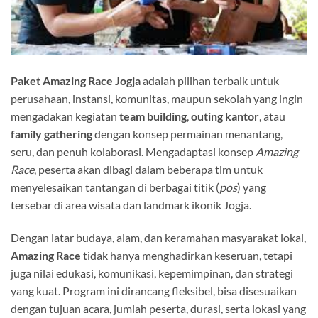
Paket Amazing Race Jogja
adalah pilihan terbaik untuk
perusahaan, instansi, komunitas, maupun sekolah yang ingin
mengadakan kegiatan
team building
,
outing kantor
, atau
family gathering
dengan konsep permainan menantang,
seru, dan penuh kolaborasi. Mengadaptasi konsep
Amazing
Race
, peserta akan dibagi dalam beberapa tim untuk
menyelesaikan tantangan di berbagai titik (
pos
) yang
tersebar di area wisata dan landmark ikonik Jogja.
Dengan latar budaya, alam, dan keramahan masyarakat lokal,
Amazing Race
tidak hanya menghadirkan keseruan, tetapi
juga nilai edukasi, komunikasi, kepemimpinan, dan strategi
yang kuat. Program ini dirancang fleksibel, bisa disesuaikan
dengan tujuan acara, jumlah peserta, durasi, serta lokasi yang