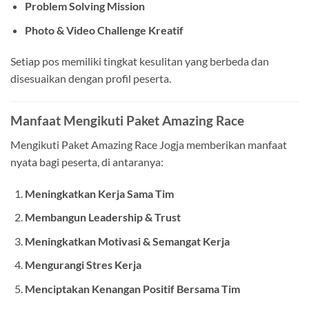
Problem Solving Mission
Photo & Video Challenge Kreatif
Setiap pos memiliki tingkat kesulitan yang berbeda dan
disesuaikan dengan profil peserta.
Manfaat Mengikuti Paket Amazing Race
Mengikuti Paket Amazing Race Jogja memberikan manfaat
nyata bagi peserta, di antaranya:
Meningkatkan Kerja Sama Tim
Membangun Leadership & Trust
Meningkatkan Motivasi & Semangat Kerja
Mengurangi Stres Kerja
Menciptakan Kenangan Positif Bersama Tim