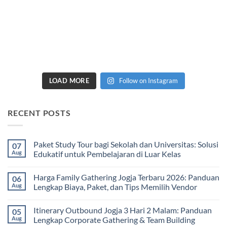
LOAD MORE
Follow on Instagram
RECENT POSTS
Paket Study Tour bagi Sekolah dan Universitas: Solusi
07
Aug
Edukatif untuk Pembelajaran di Luar Kelas
No
Comments
Harga Family Gathering Jogja Terbaru 2026: Panduan
06
on
Paket
Aug
Lengkap Biaya, Paket, dan Tips Memilih Vendor
Study
Tour
No
bagi
Comments
Itinerary Outbound Jogja 3 Hari 2 Malam: Panduan
05
Sekolah
on
dan
Harga
Aug
Lengkap Corporate Gathering & Team Building
Universitas:
Family