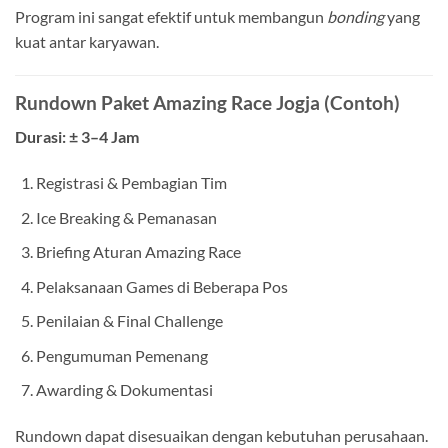
Program ini sangat efektif untuk membangun
bonding
yang
kuat antar karyawan.
Rundown Paket Amazing Race Jogja (Contoh)
Durasi: ± 3–4 Jam
Registrasi & Pembagian Tim
Ice Breaking & Pemanasan
Briefing Aturan Amazing Race
Pelaksanaan Games di Beberapa Pos
Penilaian & Final Challenge
Pengumuman Pemenang
Awarding & Dokumentasi
Rundown dapat disesuaikan dengan kebutuhan perusahaan.