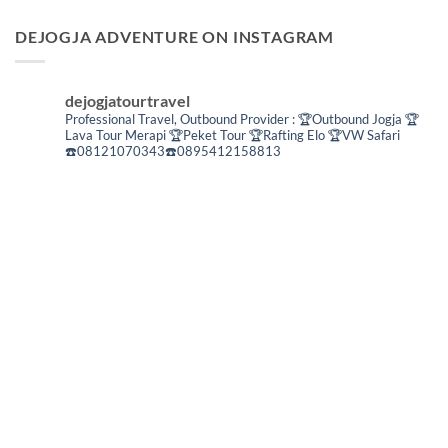
DEJOGJA ADVENTURE ON INSTAGRAM
dejogjatourtravel
Professional Travel,
Outbound Provider :
🏆Outbound Jogja
🏆
Lava Tour Merapi
🏆Peket Tour
🏆Rafting Elo
🏆VW Safari
☎️08121070343☎️0895412158813