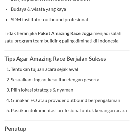
Budaya & wisata yang kaya
SDM fasilitator outbound profesional
Tidak heran jika
Paket Amazing Race Jogja
menjadi salah
satu program team building paling diminati di Indonesia.
Tips Agar Amazing Race Berjalan Sukses
Tentukan tujuan acara sejak awal
Sesuaikan tingkat kesulitan dengan peserta
Pilih lokasi strategis & nyaman
Gunakan EO atau provider outbound berpengalaman
Pastikan dokumentasi profesional untuk kenangan acara
Penutup