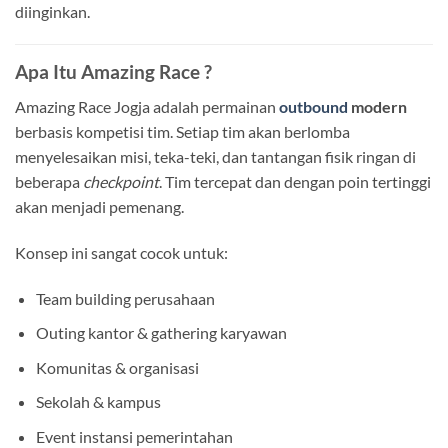
diinginkan.
Apa Itu Amazing Race ?
Amazing Race Jogja adalah permainan
outbound
modern
berbasis kompetisi tim. Setiap tim akan berlomba
menyelesaikan misi, teka-teki, dan tantangan fisik ringan di
beberapa
checkpoint
. Tim tercepat dan dengan poin tertinggi
akan menjadi pemenang.
Konsep ini sangat cocok untuk:
Team building perusahaan
Outing kantor & gathering karyawan
Komunitas & organisasi
Sekolah & kampus
Event instansi pemerintahan