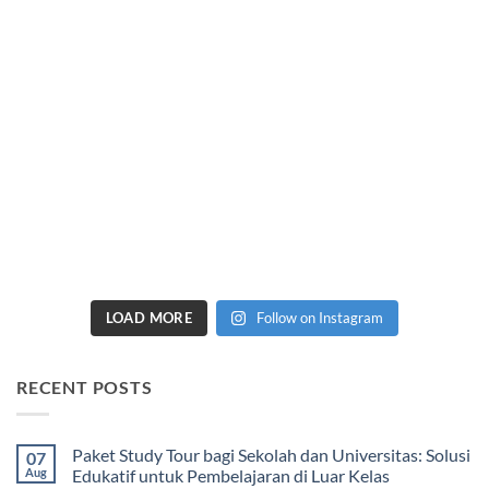
LOAD MORE
Follow on Instagram
RECENT POSTS
Paket Study Tour bagi Sekolah dan Universitas: Solusi
07
Aug
Edukatif untuk Pembelajaran di Luar Kelas