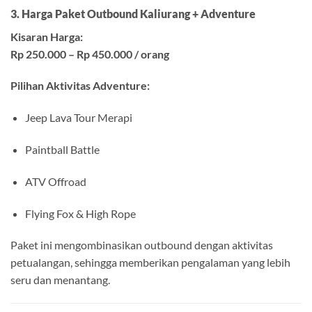
3. Harga Paket Outbound Kaliurang + Adventure
Kisaran Harga:
Rp 250.000 – Rp 450.000 / orang
Pilihan Aktivitas Adventure:
Jeep Lava Tour Merapi
Paintball Battle
ATV Offroad
Flying Fox & High Rope
Paket ini mengombinasikan outbound dengan aktivitas
petualangan, sehingga memberikan pengalaman yang lebih
seru dan menantang.