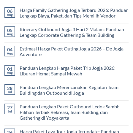
No
Comments
Harga Family Gathering Jogja Terbaru 2026: Panduan
06
on
Paket
Aug
Lengkap Biaya, Paket, dan Tips Memilih Vendor
Study
Tour
No
bagi
Comments
Itinerary Outbound Jogja 3 Hari 2 Malam: Panduan
05
Sekolah
on
dan
Harga
Aug
Lengkap Corporate Gathering & Team Building
Universitas:
Family
Solusi
Gathering
No
Edukatif
Jogja
Comments
Estimasi Harga Paket Outing Jogja 2026 – De Jogja
04
untuk
Terbaru
on
Pembelajaran
2026:
Itinerary
Aug
Adventure
di
Panduan
Outbound
Luar
Lengkap
Jogja
No
Kelas
Biaya,
3
Comments
Panduan Lengkap Harga Paket Trip Jogja 2026:
01
Paket,
Hari
on
dan
2
Estimasi
Aug
Liburan Hemat Sampai Mewah
Tips
Malam:
Harga
Memilih
Panduan
Paket
No
Vendor
Lengkap
Outing
Comments
Panduan Lengkap Merencanakan Kegiatan Team
28
Corporate
Jogja
on
Gathering
2026
Panduan
Jul
Building dan Outbound di Jogja
&
–
Lengkap
Team
De
Harga
No
Building
Jogja
Paket
Comments
Panduan Lengkap Paket Outbound Ledok Sambi:
27
Adventure
Trip
on
Jogja
Panduan
Jul
Pilihan Terbaik Rekreasi, Team Building, dan
2026:
Lengkap
Gathering di Yogyakarta
Liburan
Merencanakan
Hemat
Kegiatan
No
Sampai
Team
Comments
Mewah
Building
Harga Paket Lava Tour Jogja Terupdate: Panduan
26
on