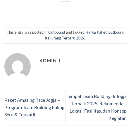
This entry was posted in
Outbound
and tagged
Harga Paket Outbound
Kaliurang Terbaru 2026
.
ADMIN 1
Tempat Team Building di Jogja
Paket Amazing Race Jogja –
Terbaik 2025: Rekomendasi
Program Team Building Paling
Lokasi, Fasilitas, dan Konsep
Seru & Edukatif
Kegiatan