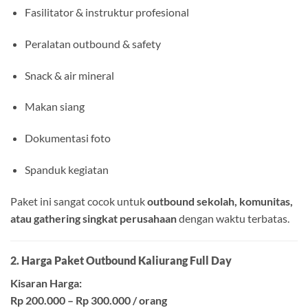
Fasilitator & instruktur profesional
Peralatan outbound & safety
Snack & air mineral
Makan siang
Dokumentasi foto
Spanduk kegiatan
Paket ini sangat cocok untuk
outbound sekolah, komunitas,
atau gathering singkat perusahaan
dengan waktu terbatas.
2. Harga Paket Outbound Kaliurang Full Day
Kisaran Harga:
Rp 200.000 – Rp 300.000 / orang