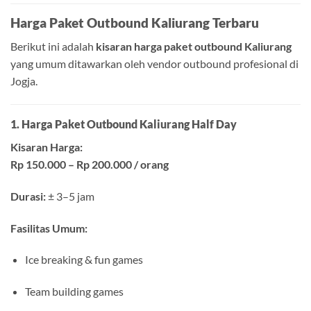
Harga Paket Outbound Kaliurang Terbaru
Berikut ini adalah
kisaran harga paket outbound Kaliurang
yang umum ditawarkan oleh vendor outbound profesional di
Jogja.
1. Harga Paket Outbound Kaliurang Half Day
Kisaran Harga:
Rp 150.000 – Rp 200.000 / orang
Durasi:
± 3–5 jam
Fasilitas Umum:
Ice breaking & fun games
Team building games