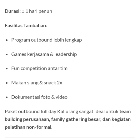
Durasi:
± 1 hari penuh
Fasilitas Tambahan:
Program outbound lebih lengkap
Games kerjasama & leadership
Fun competition antar tim
Makan siang & snack 2x
Dokumentasi foto & video
Paket outbound full day Kaliurang sangat ideal untuk
team
building perusahaan, family gathering besar, dan kegiatan
pelatihan non-formal
.