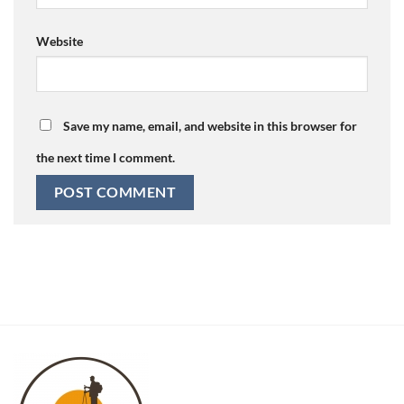
Website
Save my name, email, and website in this browser for
the next time I comment.