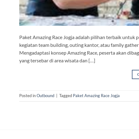
Paket Amazing Race Jogja adalah pilihan terbaik untuk 
kegiatan team building, outing kantor, atau family gat
Mengadaptasi konsep Amazing Race, peserta akan dibagi 
yang tersebar di area wisata dan […]
Posted in
Outbound
|
Tagged
Paket Amazing Race Jogja