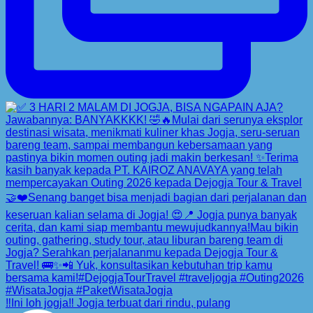
‼️Ini loh jogja‼️ Jogja terbuat dari rindu, pulang