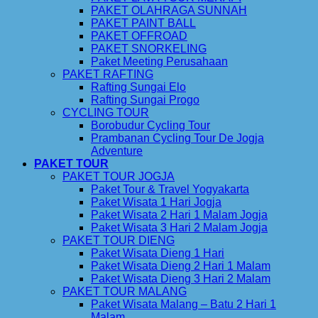
PAKET OLAHRAGA SUNNAH
PAKET PAINT BALL
PAKET OFFROAD
PAKET SNORKELING
Paket Meeting Perusahaan
PAKET RAFTING
Rafting Sungai Elo
Rafting Sungai Progo
CYCLING TOUR
Borobudur Cycling Tour
Prambanan Cycling Tour De Jogja
Adventure
PAKET TOUR
PAKET TOUR JOGJA
Paket Tour & Travel Yogyakarta
Paket Wisata 1 Hari Jogja
Paket Wisata 2 Hari 1 Malam Jogja
Paket Wisata 3 Hari 2 Malam Jogja
PAKET TOUR DIENG
Paket Wisata Dieng 1 Hari
Paket Wisata Dieng 2 Hari 1 Malam
Paket Wisata Dieng 3 Hari 2 Malam
PAKET TOUR MALANG
Paket Wisata Malang – Batu 2 Hari 1
Malam