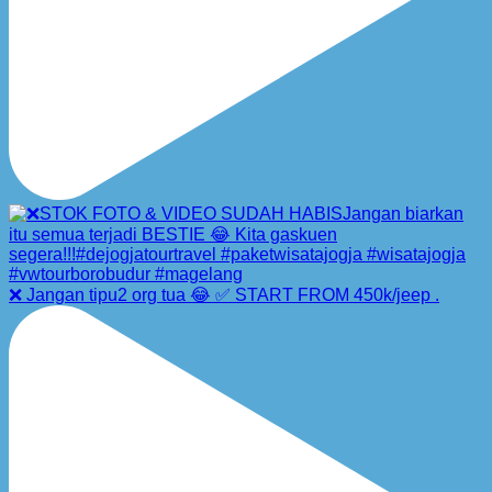
❌ Jangan tipu2 org tua 😂 ✅ START FROM 450k/jeep .