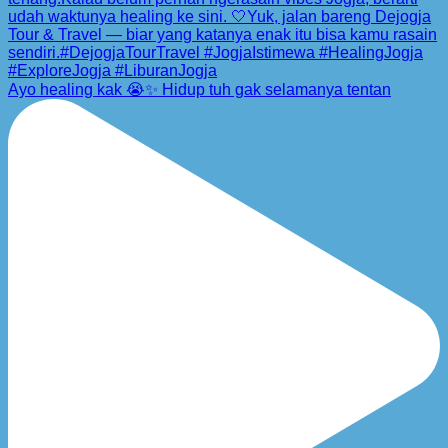
Ayo healing kak 😭✨ Hidup tuh gak selamanya tentan