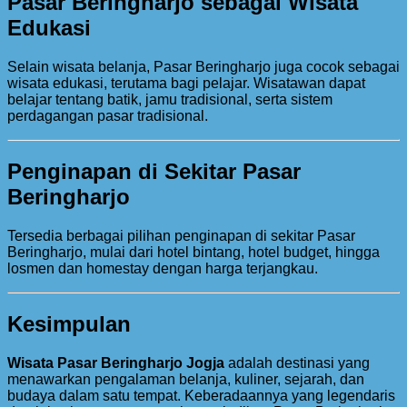
Pasar Beringharjo sebagai Wisata
Edukasi
Selain wisata belanja, Pasar Beringharjo juga cocok sebagai
wisata edukasi, terutama bagi pelajar. Wisatawan dapat
belajar tentang batik, jamu tradisional, serta sistem
perdagangan pasar tradisional.
Penginapan di Sekitar Pasar
Beringharjo
Tersedia berbagai pilihan penginapan di sekitar Pasar
Beringharjo, mulai dari hotel bintang, hotel budget, hingga
losmen dan homestay dengan harga terjangkau.
Kesimpulan
Wisata Pasar Beringharjo Jogja
adalah destinasi yang
menawarkan pengalaman belanja, kuliner, sejarah, dan
budaya dalam satu tempat. Keberadaannya yang legendaris