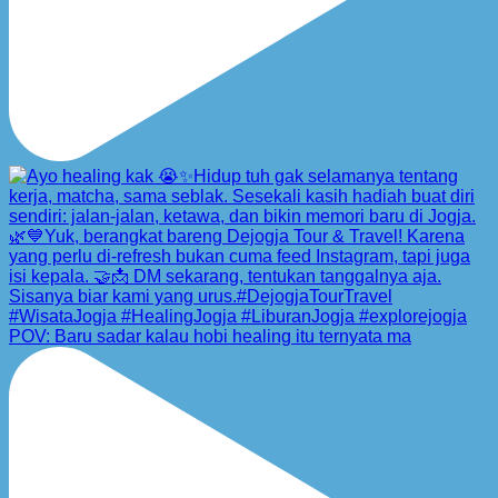
POV: Baru sadar kalau hobi healing itu ternyata ma