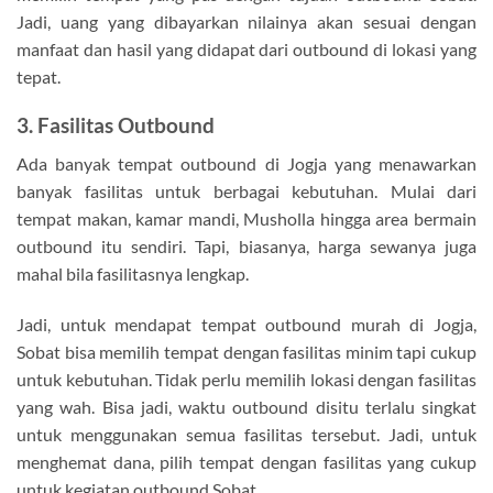
Jadi, uang yang dibayarkan nilainya akan sesuai dengan
manfaat dan hasil yang didapat dari outbound di lokasi yang
tepat.
3. Fasilitas Outbound
Ada banyak tempat outbound di Jogja yang menawarkan
banyak fasilitas untuk berbagai kebutuhan. Mulai dari
tempat makan, kamar mandi, Musholla hingga area bermain
outbound itu sendiri. Tapi, biasanya, harga sewanya juga
mahal bila fasilitasnya lengkap.
Jadi, untuk mendapat tempat outbound murah di Jogja,
Sobat bisa memilih tempat dengan fasilitas minim tapi cukup
untuk kebutuhan. Tidak perlu memilih lokasi dengan fasilitas
yang wah. Bisa jadi, waktu outbound disitu terlalu singkat
untuk menggunakan semua fasilitas tersebut. Jadi, untuk
menghemat dana, pilih tempat dengan fasilitas yang cukup
untuk kegiatan outbound Sobat.