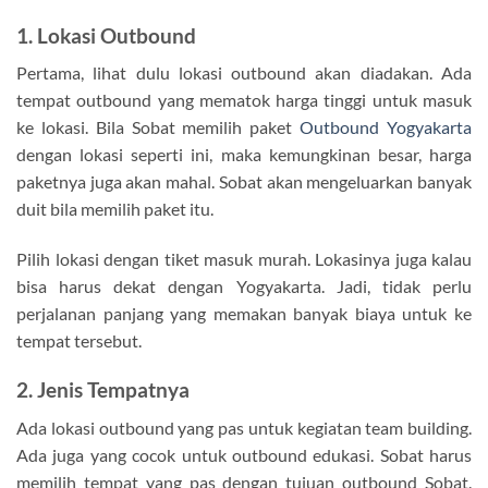
1. Lokasi Outbound
Pertama, lihat dulu lokasi outbound akan diadakan. Ada
tempat outbound yang mematok harga tinggi untuk masuk
ke lokasi. Bila Sobat memilih paket
Outbound Yogyakarta
dengan lokasi seperti ini, maka kemungkinan besar, harga
paketnya juga akan mahal. Sobat akan mengeluarkan banyak
duit bila memilih paket itu.
Pilih lokasi dengan tiket masuk murah. Lokasinya juga kalau
bisa harus dekat dengan Yogyakarta. Jadi, tidak perlu
perjalanan panjang yang memakan banyak biaya untuk ke
tempat tersebut.
2. Jenis Tempatnya
Ada lokasi outbound yang pas untuk kegiatan team building.
Ada juga yang cocok untuk outbound edukasi. Sobat harus
memilih tempat yang pas dengan tujuan outbound Sobat.