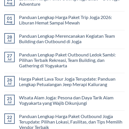
Pembelajaran
2026:
Itinerary
Aug
Adventure
di
Panduan
Outbound
Luar
Lengkap
Jogja
No
Kelas
Biaya,
3
Comments
Panduan Lengkap Harga Paket Trip Jogja 2026:
01
Paket,
Hari
on
dan
2
Estimasi
Aug
Liburan Hemat Sampai Mewah
Tips
Malam:
Harga
Memilih
Panduan
Paket
No
Vendor
Lengkap
Outing
Comments
Panduan Lengkap Merencanakan Kegiatan Team
28
Corporate
Jogja
on
Gathering
2026
Panduan
Jul
Building dan Outbound di Jogja
&
–
Lengkap
Team
De
Harga
No
Building
Jogja
Paket
Comments
Panduan Lengkap Paket Outbound Ledok Sambi:
27
Adventure
Trip
on
Jogja
Panduan
Jul
Pilihan Terbaik Rekreasi, Team Building, dan
2026:
Lengkap
Gathering di Yogyakarta
Liburan
Merencanakan
Hemat
Kegiatan
No
Sampai
Team
Comments
Mewah
Building
Harga Paket Lava Tour Jogja Terupdate: Panduan
26
on
dan
Panduan
Jul
Lengkap Petualangan Jeep Merapi Kaliurang
Outbound
Lengkap
di
Paket
No
Jogja
Outbound
Comments
Wisata Alam Jogja: Pesona dan Daya Tarik Alam
25
Ledok
on
Sambi:
Harga
Jul
Yogyakarta yang Wajib Dikunjungi
Pilihan
Paket
Terbaik
Lava
No
Rekreasi,
Tour
Comments
Panduan Lengkap Harga Paket Outbound Jogja
22
Team
Jogja
on
Building,
Terupdate:
Wisata
Jul
Terupdate: Pilihan Lokasi, Fasilitas, dan Tips Memilih
dan
Panduan
Alam
Vendor Terbaik
Gathering
Lengkap
Jogja: