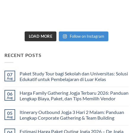
LOAD MORE
Follow on Instagram
RECENT POSTS
Paket Study Tour bagi Sekolah dan Universitas: Solusi
07
Aug
Edukatif untuk Pembelajaran di Luar Kelas
No
Comments
Harga Family Gathering Jogja Terbaru 2026: Panduan
06
on
Paket
Aug
Lengkap Biaya, Paket, dan Tips Memilih Vendor
Study
Tour
No
bagi
Comments
Itinerary Outbound Jogja 3 Hari 2 Malam: Panduan
05
Sekolah
on
dan
Harga
Aug
Lengkap Corporate Gathering & Team Building
Universitas:
Family
Solusi
Gathering
No
Edukatif
Jogja
Comments
Estimasi Harga Paket Outing Jogja 2026 – De Jogja
04
untuk
Terbaru
on