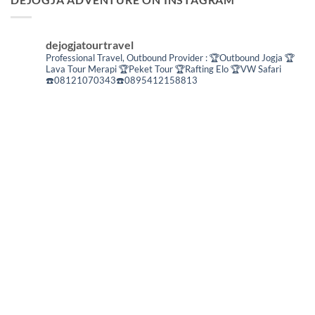
dejogjatourtravel
Professional Travel,
Outbound Provider :
🏆Outbound Jogja
🏆
Lava Tour Merapi
🏆Peket Tour
🏆Rafting Elo
🏆VW Safari
☎️08121070343☎️0895412158813