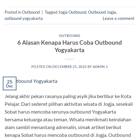
Posted in
Outbound
|
Tagged
Jogja Outbound
,
Outbound Jogja
,
outbound yogyakarta
Leave a comment
OUTBOUND
6 Alasan Kenapa Harus Coba Outbound
Yogyakarta
POSTED ON
DECEMBER 25, 2023
BY
ADMIN 1
25
Dec
Jelang akhir pekan rasanya paling asyik jika berlibur ke Kota
Pelajar. Dari sederet pilihan aktivitas wisata di Jogja, sesekali
Sobat harus mencoba serunya outbound Yogyakarta
bersama keluarga atau teman. Wisata menikmati keindahan
alam sambil menantang adrenalin, simak artikel berikut
kenapa Sobat harus mencoba outbound di Jogja. Outbound