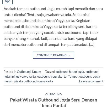
Apr
Adakah tempat outbound Jogja murah tapi menarik dan seru
untuk dicoba? Tentu saja jawabannya ada. Sobat bisa
mencoba outbound dalam kota Yogyakarta. Kegiatan
outbound di dalam kota Yogyakarta terbilang seru karena
ada banyak tempat yang cocok untuk outbound, tapi tidak
banyak orang ketahui. Jadi, ada nuansa baru yang didapat
dari mencoba outbound di tempat-tempat tersebut. […]
CONTINUE READING
→
Posted in
Outbound
,
Umum
|
Tagged
outbound hutan jogja
,
outbound
hutan pinus yogyakarta
,
outbound yogyakarta
,
Tempat outbound Jogja
murah
,
wisata outbound yogyakarta
Leave a comment
OUTBOUND
Paket Wisata Outbound Jogja Seru Dengan
Tema Pantai