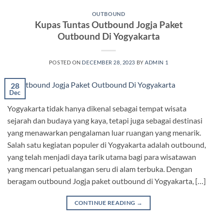
OUTBOUND
Kupas Tuntas Outbound Jogja Paket
Outbound Di Yogyakarta
POSTED ON
DECEMBER 28, 2023
BY
ADMIN 1
28
Dec
Yogyakarta tidak hanya dikenal sebagai tempat wisata
sejarah dan budaya yang kaya, tetapi juga sebagai destinasi
yang menawarkan pengalaman luar ruangan yang menarik.
Salah satu kegiatan populer di Yogyakarta adalah outbound,
yang telah menjadi daya tarik utama bagi para wisatawan
yang mencari petualangan seru di alam terbuka. Dengan
beragam outbound Jogja paket outbound di Yogyakarta, […]
CONTINUE READING
→