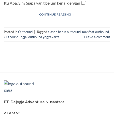
Itu Apa, Sih? Siapa yang belum kenal dengan […]
CONTINUE READING
→
Posted in
Outbound
|
Tagged
alasan harus outbound
,
manfaat outbound
,
Outbound Jogja
,
outbound yogyakarta
Leave a comment
PT. Dejogja Adventure Nusantara
ALAMAT: