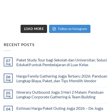
LOAD MORE
Follow on Instagram
RECENT POSTS
Paket Study Tour bagi Sekolah dan Universitas: Solusi
07
Aug
Edukatif untuk Pembelajaran di Luar Kelas
No
Comments
Harga Family Gathering Jogja Terbaru 2026: Panduan
06
on
Paket
Aug
Lengkap Biaya, Paket, dan Tips Memilih Vendor
Study
Tour
No
bagi
Comments
Itinerary Outbound Jogja 3 Hari 2 Malam: Panduan
05
Sekolah
on
dan
Harga
Aug
Lengkap Corporate Gathering & Team Building
Universitas:
Family
Solusi
Gathering
No
Edukatif
Jogja
Comments
Estimasi Harga Paket Outing Jogja 2026 – De Jogja
04
untuk
Terbaru
on