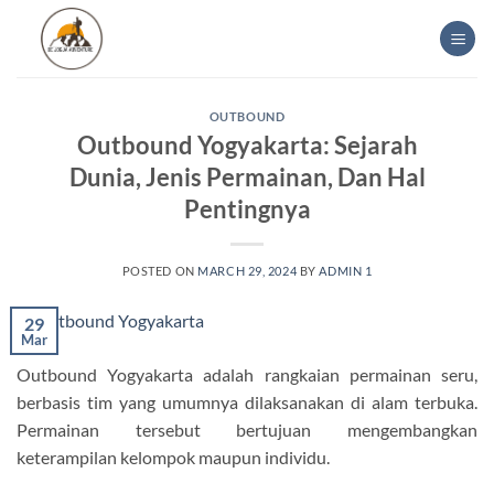
Skip
to
content
OUTBOUND
Outbound Yogyakarta: Sejarah
Dunia, Jenis Permainan, Dan Hal
Pentingnya
POSTED ON
MARCH 29, 2024
BY
ADMIN 1
29
Mar
Outbound Yogyakarta adalah rangkaian permainan seru,
berbasis tim yang umumnya dilaksanakan di alam terbuka.
Permainan tersebut bertujuan mengembangkan
keterampilan kelompok maupun individu.