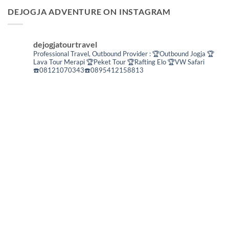
DEJOGJA ADVENTURE ON INSTAGRAM
dejogjatourtravel
Professional Travel,
Outbound Provider :
🏆Outbound Jogja
🏆
Lava Tour Merapi
🏆Peket Tour
🏆Rafting Elo
🏆VW Safari
☎️08121070343☎️0895412158813