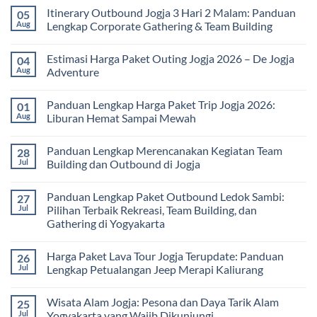
Tubuh
bagi
Comments
Itinerary Outbound Jogja 3 Hari 2 Malam: Panduan
05
dan
Sekolah
on
Pikiran
dan
Harga
Aug
Lengkap Corporate Gathering & Team Building
Universitas:
Family
Solusi
Gathering
No
Edukatif
Jogja
Comments
Estimasi Harga Paket Outing Jogja 2026 – De Jogja
04
untuk
Terbaru
on
Pembelajaran
2026:
Itinerary
Aug
Adventure
di
Panduan
Outbound
Luar
Lengkap
Jogja
No
Kelas
Biaya,
3
Comments
Panduan Lengkap Harga Paket Trip Jogja 2026:
01
Paket,
Hari
on
dan
2
Estimasi
Aug
Liburan Hemat Sampai Mewah
Tips
Malam:
Harga
Memilih
Panduan
Paket
No
Vendor
Lengkap
Outing
Comments
Panduan Lengkap Merencanakan Kegiatan Team
28
Corporate
Jogja
on
Gathering
2026
Panduan
Jul
Building dan Outbound di Jogja
&
–
Lengkap
Team
De
Harga
No
Building
Jogja
Paket
Comments
Panduan Lengkap Paket Outbound Ledok Sambi:
27
Adventure
Trip
on
Jogja
Panduan
Jul
Pilihan Terbaik Rekreasi, Team Building, dan
2026:
Lengkap
Gathering di Yogyakarta
Liburan
Merencanakan
Hemat
Kegiatan
No
Sampai
Team
Comments
Mewah
Building
Harga Paket Lava Tour Jogja Terupdate: Panduan
26
on
dan
Panduan
Jul
Lengkap Petualangan Jeep Merapi Kaliurang
Outbound
Lengkap
di
Paket
No
Jogja
Outbound
Comments
Wisata Alam Jogja: Pesona dan Daya Tarik Alam
25
Ledok
on
Sambi:
Harga
Jul
Yogyakarta yang Wajib Dikunjungi