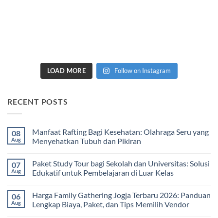
LOAD MORE
Follow on Instagram
RECENT POSTS
Manfaat Rafting Bagi Kesehatan: Olahraga Seru yang
08
Aug
Menyehatkan Tubuh dan Pikiran
No
Comments
Paket Study Tour bagi Sekolah dan Universitas: Solusi
07
on
Manfaat
Aug
Edukatif untuk Pembelajaran di Luar Kelas
Rafting
Bagi
No
Kesehatan:
Comments
Harga Family Gathering Jogja Terbaru 2026: Panduan
06
Olahraga
on
Seru
Paket
Aug
Lengkap Biaya, Paket, dan Tips Memilih Vendor
yang
Study
Menyehatkan
Tour
No