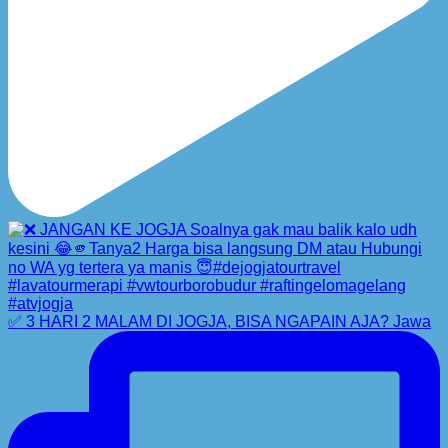
✅ 3 HARI 2 MALAM DI JOGJA, BISA NGAPAIN AJA? Jawa