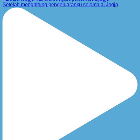
Setelah menghitung pengeluaranku selama di Jogja,