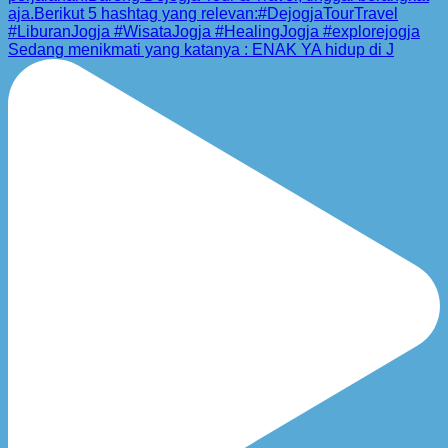
Sedang menikmati yang katanya : ENAK YA hidup di J