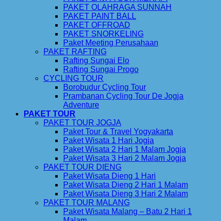
PAKET OLAHRAGA SUNNAH
PAKET PAINT BALL
PAKET OFFROAD
PAKET SNORKELING
Paket Meeting Perusahaan
PAKET RAFTING
Rafting Sungai Elo
Rafting Sungai Progo
CYCLING TOUR
Borobudur Cycling Tour
Prambanan Cycling Tour De Jogja
Adventure
PAKET TOUR
PAKET TOUR JOGJA
Paket Tour & Travel Yogyakarta
Paket Wisata 1 Hari Jogja
Paket Wisata 2 Hari 1 Malam Jogja
Paket Wisata 3 Hari 2 Malam Jogja
PAKET TOUR DIENG
Paket Wisata Dieng 1 Hari
Paket Wisata Dieng 2 Hari 1 Malam
Paket Wisata Dieng 3 Hari 2 Malam
PAKET TOUR MALANG
Paket Wisata Malang – Batu 2 Hari 1
Malam