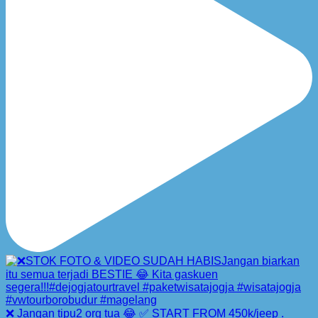
❌ Jangan tipu2 org tua 😂 ✅ START FROM 450k/jeep .