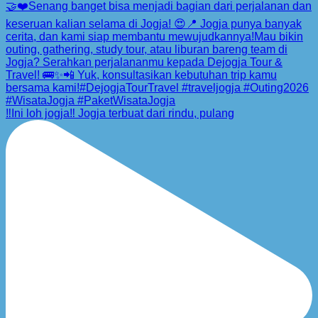
‼️Ini loh jogja‼️ Jogja terbuat dari rindu, pulang