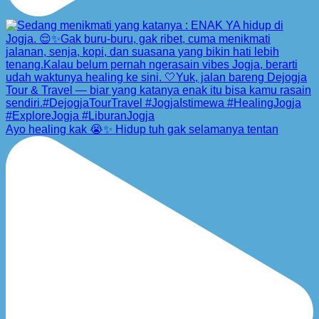
Ayo healing kak 😭✨ Hidup tuh gak selamanya tentan