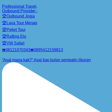
Professional Travel,
Outbound Provider :
🏆Outbound Jogja
🏆Lava Tour Merapi
🏆Peket Tour
🏆Rafting Elo
🏆VW Safari
☎️08121070343☎️0895412158813
“Asal mana kak?” Asal tiap bulan sempatin liburan