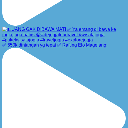
✅ 650k dintangan yg tepat ✅ Rafting Elo Magelang: