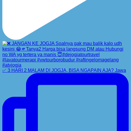
✅ 3 HARI 2 MALAM DI JOGJA, BISA NGAPAIN AJA? Jawa