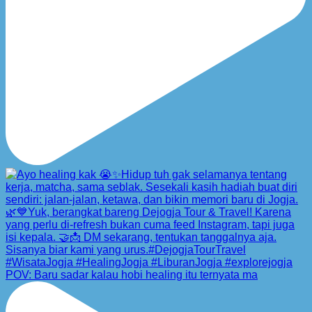
POV: Baru sadar kalau hobi healing itu ternyata ma