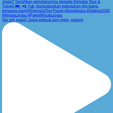
‼️Ini loh jogja‼️ Jogja terbuat dari rindu, pulang