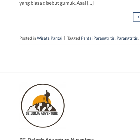
yang biasa disebut gumuk. Asal […]
Posted in
Wisata Pantai
|
Tagged
Pantai Parangtritis
,
Parangtritis
,
PT. Dejogja Adventure Nusantara