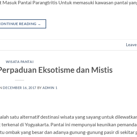
et Masuk Pantai Parangtritis Untuk memasuki kawasan pantai ya
CONTINUE READING
→
Leave
WISATA PANTAI
 Perpaduan Eksotisme dan Mistis
ON
DECEMBER 16, 2017
BY
ADMIN 1
alah satu alternatif destinasi wisata yang sayang untuk dilewatka
t terkenal di Yogyakarta. Pantai ini mempunyai keunikan pemand
aitu ombak yang besar dan adanya gunung-gunung pasir di sekitar 