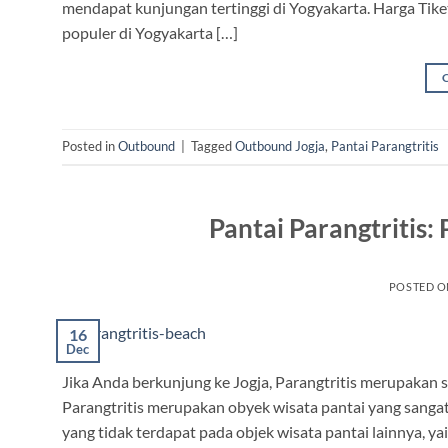
mendapat kunjungan tertinggi di Yogyakarta. Harga Tik
populer di Yogyakarta […]
Posted in
Outbound
|
Tagged
Outbound Jogja
,
Pantai Parangtritis
Pantai Parangtritis:
POSTED 
16
Dec
Jika Anda berkunjung ke Jogja, Parangtritis merupakan s
Parangtritis merupakan obyek wisata pantai yang sanga
yang tidak terdapat pada objek wisata pantai lainnya, y