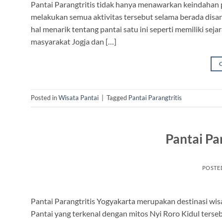
Pantai Parangtritis tidak hanya menawarkan keindahan pa
melakukan semua aktivitas tersebut selama berada disan
hal menarik tentang pantai satu ini seperti memiliki sej
masyarakat Jogja dan […]
Posted in
Wisata Pantai
|
Tagged
Pantai Parangtritis
Pantai Pa
POSTE
Pantai Parangtritis Yogyakarta merupakan destinasi wisa
Pantai yang terkenal dengan mitos Nyi Roro Kidul tersebu