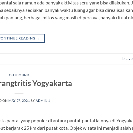
ntai saja namun ada banyak aktivitas seru yang bisa dilakukan. J
a sebaiknya sediakan banyak waktu luang agar bisa direalisasika
arah panjang, berbagai mitos yang masih dipercaya, banyak ritual ol
CONTINUE READING
→
Leave
OUTBOUND
rangtritis Yogyakarta
D ON
MAY 27, 2021
BY
ADMIN 1
ta pantai yang populer di antara pantai-pantai lainnya di Yogyaka
t berjarak 25 km dari pusat kota. Objek wisata ini menjadi salah 