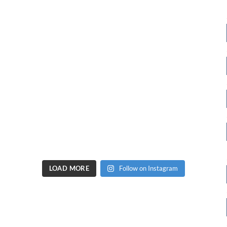
LOAD MORE
Follow on Instagram