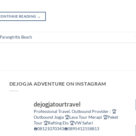
CONTINUE READING
→
Parangtritis Beach
DEJOGJA ADVENTURE ON INSTAGRAM
dejogjatourtravel
Professional Travel,
Outbound Provider :
🏆
Outbound Jogja
🏆Lava Tour Merapi
🏆Peket
Tour
🏆Rafting Elo
🏆VW Safari
☎️08121070343☎️0895412158813