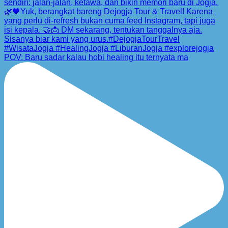
POV: Baru sadar kalau hobi healing itu ternyata ma