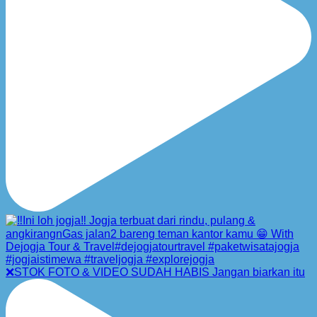
❌STOK FOTO & VIDEO SUDAH HABIS Jangan biarkan itu