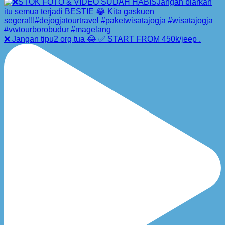
❌ Jangan tipu2 org tua 😂 ✅ START FROM 450k/jeep .