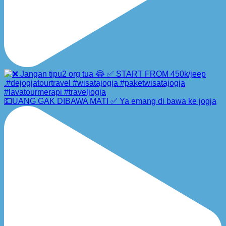
💵UANG GAK DIBAWA MATI ✅ Ya emang di bawa ke jogja