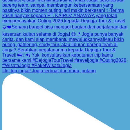
‼️Ini loh jogja‼️ Jogja terbuat dari rindu, pulang