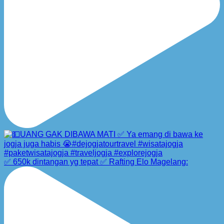
✅ 650k dintangan yg tepat ✅ Rafting Elo Magelang: