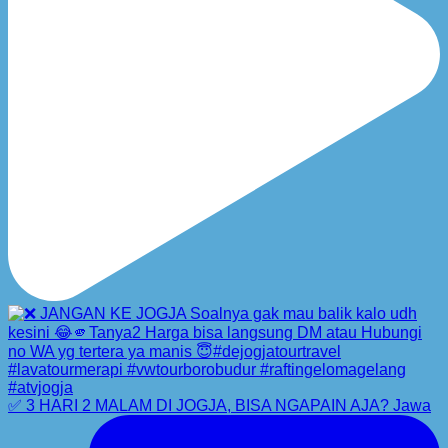
✅ 3 HARI 2 MALAM DI JOGJA, BISA NGAPAIN AJA? Jawa