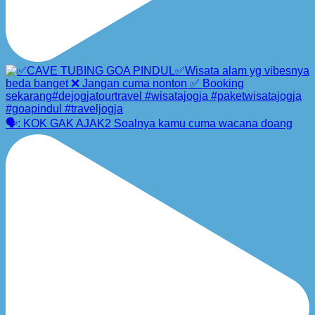
🗣️: KOK GAK AJAK2 Soalnya kamu cuma wacana doang