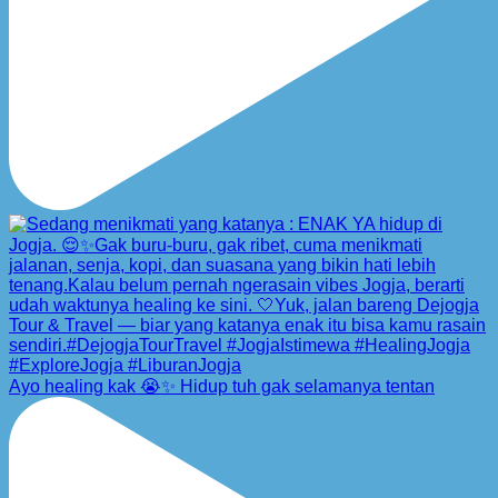
Ayo healing kak 😭✨ Hidup tuh gak selamanya tentan