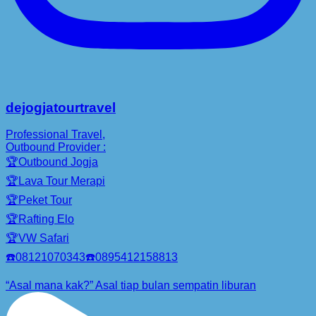
dejogjatourtravel
Professional Travel,
Outbound Provider :
🏆Outbound Jogja
🏆Lava Tour Merapi
🏆Peket Tour
🏆Rafting Elo
🏆VW Safari
☎️08121070343☎️0895412158813
“Asal mana kak?” Asal tiap bulan sempatin liburan