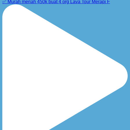
✅ Murah meriah 450k buat 4 org Lava Tour Merapi F