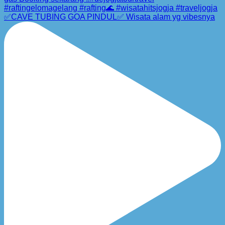
✅CAVE TUBING GOA PINDUL✅ Wisata alam yg vibesnya