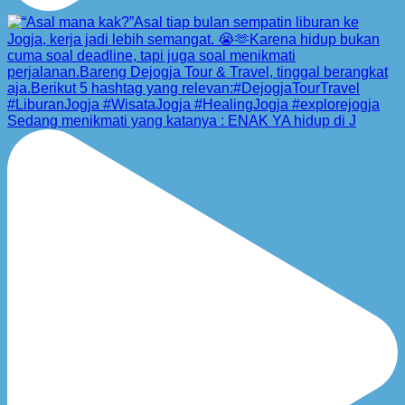
Sedang menikmati yang katanya : ENAK YA hidup di J