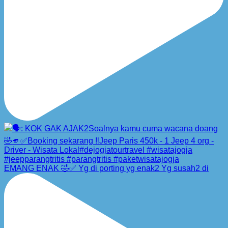
EMANG ENAK 🤣✅ Yg di porting yg enak2 Yg susah2 di