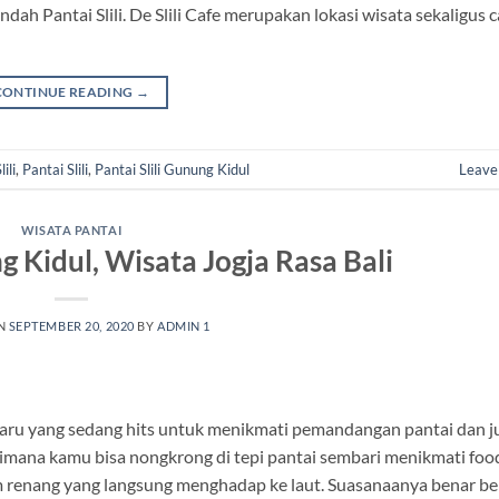
 Pantai Slili. De Slili Cafe merupakan lokasi wisata sekaligus c
CONTINUE READING
→
ili
,
Pantai Slili
,
Pantai Slili Gunung Kidul
Leave
WISATA PANTAI
 Kidul, Wisata Jogja Rasa Bali
ON
SEPTEMBER 20, 2020
BY
ADMIN 1
aru yang sedang hits untuk menikmati pemandangan pantai dan j
mana kamu bisa nongkrong di tepi pantai sembari menikmati foo
lam renang yang langsung menghadap ke laut. Suasanaanya benar b