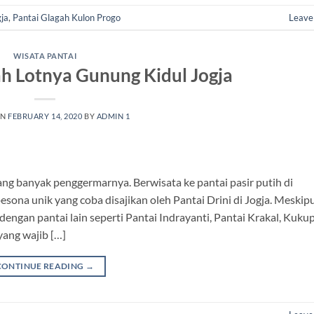
ja
,
Pantai Glagah Kulon Progo
Leave
WISATA PANTAI
ah Lotnya Gunung Kidul Jogja
ON
FEBRUARY 14, 2020
BY
ADMIN 1
ang banyak penggermarnya. Berwisata ke pantai pasir putih di
na unik yang coba disajikan oleh Pantai Drini di Jogja. Meskip
engan pantai lain seperti Pantai Indrayanti, Pantai Krakal, Kukup
 yang wajib […]
CONTINUE READING
→