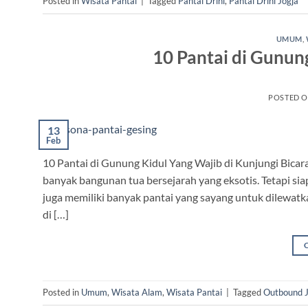
Posted in
Wisata Pantai
|
Tagged
Pantai Drini
,
Pantai Drini Jogja
UMUM
,
10 Pantai di Gunung
POSTED 
13
Feb
10 Pantai di Gunung Kidul Yang Wajib di Kunjungi Bicara
banyak bangunan tua bersejarah yang eksotis. Tetapi siap
juga memiliki banyak pantai yang sayang untuk dilewat
di […]
Posted in
Umum
,
Wisata Alam
,
Wisata Pantai
|
Tagged
Outbound J