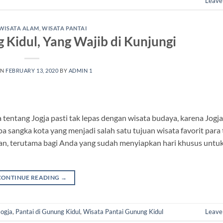
Leave
WISATA ALAM
,
WISATA PANTAI
 Kidul, Yang Wajib di Kunjungi
ON
FEBRUARY 13, 2020
BY
ADMIN 1
 tentang Jogja pasti tak lepas dengan wisata budaya, karena Jogja
a sangka kota yang menjadi salah satu tujuan wisata favorit para t
kan, terutama bagi Anda yang sudah menyiapkan hari khusus untuk
CONTINUE READING
→
ogja
,
Pantai di Gunung Kidul
,
Wisata Pantai Gunung Kidul
Leave