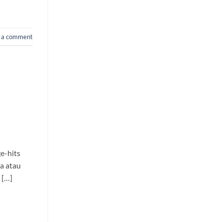
 a comment
e-hits
ja atau
 […]