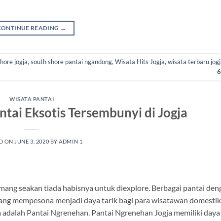
CONTINUE READING
→
hore jogja
,
south shore pantai ngandong
,
Wisata Hits Jogja
,
wisata terbaru jog
6
WISATA PANTAI
tai Eksotis Tersembunyi di Jogja
D ON
JUNE 3, 2020
BY
ADMIN 1
mang seakan tiada habisnya untuk diexplore. Berbagai pantai den
 yang mempesona menjadi daya tarik bagi para wisatawan domest
sa adalah Pantai Ngrenehan. Pantai Ngrenehan Jogja memiliki daya 