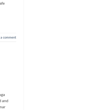
afe
 a comment
uga
d and
enar