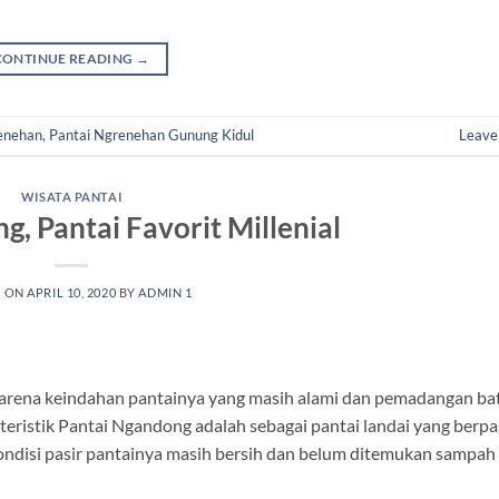
CONTINUE READING
→
enehan
,
Pantai Ngrenehan Gunung Kidul
Leave
WISATA PANTAI
, Pantai Favorit Millenial
D ON
APRIL 10, 2020
BY
ADMIN 1
karena keindahan pantainya yang masih alami dan pemadangan ba
kteristik Pantai Ngandong adalah sebagai pantai landai yang berpa
 Kondisi pasir pantainya masih bersih dan belum ditemukan sampah