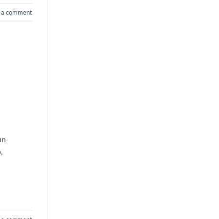
 a comment
un
,