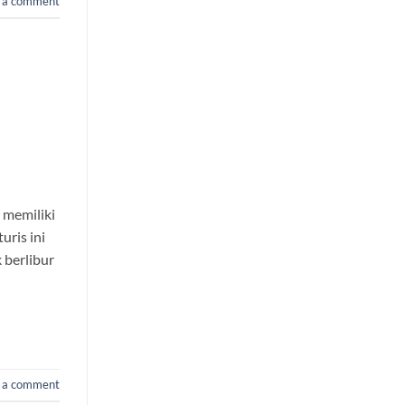
 a comment
 memiliki
uris ini
 berlibur
 a comment