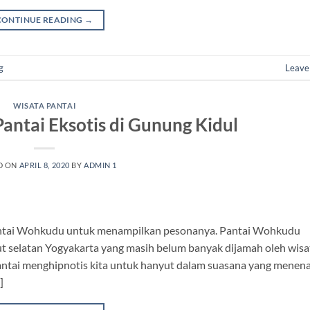
CONTINUE READING
→
g
Leave
WISATA PANTAI
antai Eksotis di Gunung Kidul
D ON
APRIL 8, 2020
BY
ADMIN 1
 Pantai Wohkudu untuk menampilkan pesonanya. Pantai Wohkudu
ut selatan Yogyakarta yang masih belum banyak dijamah oleh wis
ntai menghipnotis kita untuk hanyut dalam suasana yang menen
]