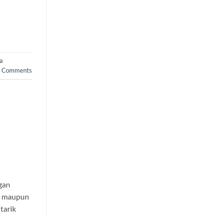
ja
Comments
gan
ik maupun
tarik