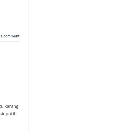
 a comment
tu karang
sir putih