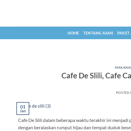
Skip
to
content
HOME
TENTANG KAMI
PAKET
MAKANAN
Cafe De Slili, Cafe C
POSTED
01
Jan
Cafe De Slili dalam beberapa waktu terakhir ini menjadi
dengan beralaskan rumput hijau dan tempat duduk bes