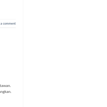
 a comment
atawan.
angkan.