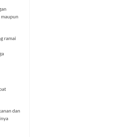
gan
ik maupun
ng ramai
ga
pat
 kanan dan
inya