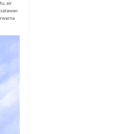
u, air
wisatawan
berwarna