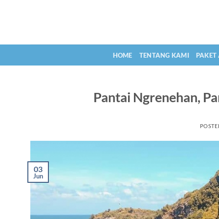
Skip
to
content
HOME
TENTANG KAMI
PAKET
Pantai Ngrenehan, Pan
POSTE
03
Jun