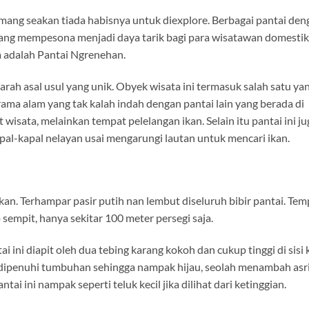
mang seakan tiada habisnya untuk diexplore. Berbagai pantai den
 yang mempesona menjadi daya tarik bagi para wisatawan domest
sa adalah Pantai Ngrenehan.
arah asal usul yang unik. Obyek wisata ini termasuk salah satu ya
ma alam yang tak kalah indah dengan pantai lain yang berada di
isata, melainkan tempat pelelangan ikan. Selain itu pantai ini ju
pal-kapal nelayan usai mengarungi lautan untuk mencari ikan.
an. Terhampar pasir putih nan lembut diseluruh bibir pantai. Tem
 sempit, hanya sekitar 100 meter persegi saja.
ai ini diapit oleh dua tebing karang kokoh dan cukup tinggi di sisi
an dipenuhi tumbuhan sehingga nampak hijau, seolah menambah asr
i ini nampak seperti teluk kecil jika dilihat dari ketinggian.