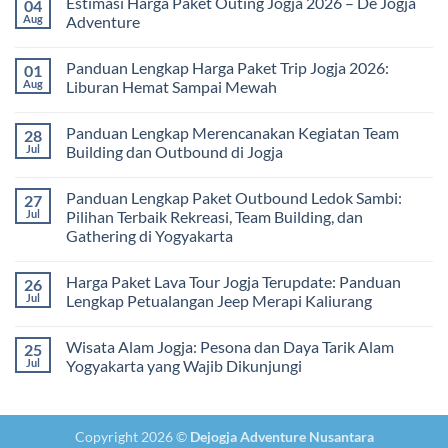
Estimasi Harga Paket Outing Jogja 2026 – De Jogja
04
untuk
Terbaru
on
Pembelajaran
2026:
Itinerary
Aug
Adventure
di
Panduan
Outbound
Luar
Lengkap
Jogja
No
Kelas
Biaya,
3
Comments
Panduan Lengkap Harga Paket Trip Jogja 2026:
01
Paket,
Hari
on
dan
2
Estimasi
Aug
Liburan Hemat Sampai Mewah
Tips
Malam:
Harga
Memilih
Panduan
Paket
No
Vendor
Lengkap
Outing
Comments
Panduan Lengkap Merencanakan Kegiatan Team
28
Corporate
Jogja
on
Gathering
2026
Panduan
Jul
Building dan Outbound di Jogja
&
–
Lengkap
Team
De
Harga
No
Building
Jogja
Paket
Comments
Panduan Lengkap Paket Outbound Ledok Sambi:
27
Adventure
Trip
on
Jogja
Panduan
Jul
Pilihan Terbaik Rekreasi, Team Building, dan
2026:
Lengkap
Gathering di Yogyakarta
Liburan
Merencanakan
Hemat
Kegiatan
No
Sampai
Team
Comments
Mewah
Building
Harga Paket Lava Tour Jogja Terupdate: Panduan
26
on
dan
Panduan
Jul
Lengkap Petualangan Jeep Merapi Kaliurang
Outbound
Lengkap
di
Paket
No
Jogja
Outbound
Comments
Wisata Alam Jogja: Pesona dan Daya Tarik Alam
25
Ledok
on
Sambi:
Harga
Jul
Yogyakarta yang Wajib Dikunjungi
Pilihan
Paket
Terbaik
Lava
No
Rekreasi,
Tour
Comments
Team
Jogja
on
Building,
Terupdate:
Wisata
Copyright 2026 ©
Dejogja Adventure Nusantara
dan
Panduan
Alam