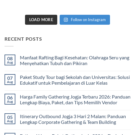
LOAD MORE
Follow on Instagram
RECENT POSTS
Manfaat Rafting Bagi Kesehatan: Olahraga Seru yang
08
Aug
Menyehatkan Tubuh dan Pikiran
No
Comments
Paket Study Tour bagi Sekolah dan Universitas: Solusi
07
on
Manfaat
Aug
Edukatif untuk Pembelajaran di Luar Kelas
Rafting
Bagi
No
Kesehatan:
Comments
Harga Family Gathering Jogja Terbaru 2026: Panduan
06
Olahraga
on
Seru
Paket
Aug
Lengkap Biaya, Paket, dan Tips Memilih Vendor
yang
Study
Menyehatkan
Tour
No
Tubuh
bagi
Comments
Itinerary Outbound Jogja 3 Hari 2 Malam: Panduan
05
dan
Sekolah
on
Pikiran
dan
Harga
Aug
Lengkap Corporate Gathering & Team Building
Universitas:
Family
Solusi
Gathering
No
Edukatif
Jogja
Comments