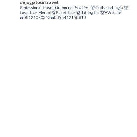
dejogjatourtravel
Professional Travel,
Outbound Provider :
🏆Outbound Jogja
🏆
Lava Tour Merapi
🏆Peket Tour
🏆Rafting Elo
🏆VW Safari
☎️08121070343☎️0895412158813