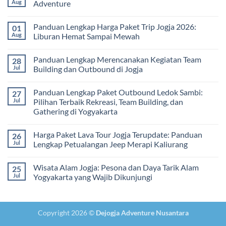
Pembelajaran
2026:
Itinerary
Aug
Adventure
di
Panduan
Outbound
Luar
Lengkap
Jogja
No
Kelas
Biaya,
3
Comments
Panduan Lengkap Harga Paket Trip Jogja 2026:
01
Paket,
Hari
on
dan
2
Estimasi
Aug
Liburan Hemat Sampai Mewah
Tips
Malam:
Harga
Memilih
Panduan
Paket
No
Vendor
Lengkap
Outing
Comments
Panduan Lengkap Merencanakan Kegiatan Team
28
Corporate
Jogja
on
Gathering
2026
Panduan
Jul
Building dan Outbound di Jogja
&
–
Lengkap
Team
De
Harga
No
Building
Jogja
Paket
Comments
Panduan Lengkap Paket Outbound Ledok Sambi:
27
Adventure
Trip
on
Jogja
Panduan
Jul
Pilihan Terbaik Rekreasi, Team Building, dan
2026:
Lengkap
Gathering di Yogyakarta
Liburan
Merencanakan
Hemat
Kegiatan
No
Sampai
Team
Comments
Mewah
Building
Harga Paket Lava Tour Jogja Terupdate: Panduan
26
on
dan
Panduan
Jul
Lengkap Petualangan Jeep Merapi Kaliurang
Outbound
Lengkap
di
Paket
No
Jogja
Outbound
Comments
Wisata Alam Jogja: Pesona dan Daya Tarik Alam
25
Ledok
on
Sambi:
Harga
Jul
Yogyakarta yang Wajib Dikunjungi
Pilihan
Paket
Terbaik
Lava
No
Rekreasi,
Tour
Comments
Team
Jogja
on
Building,
Terupdate:
Wisata
Copyright 2026 ©
Dejogja Adventure Nusantara
dan
Panduan
Alam
Gathering
Lengkap
Jogja: