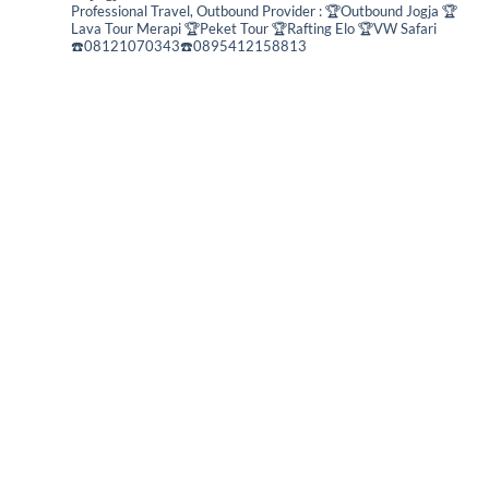
Professional Travel,
Outbound Provider :
🏆Outbound Jogja
🏆
Lava Tour Merapi
🏆Peket Tour
🏆Rafting Elo
🏆VW Safari
☎️08121070343☎️0895412158813