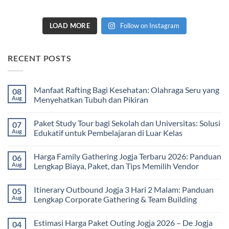
LOAD MORE
Follow on Instagram
RECENT POSTS
Manfaat Rafting Bagi Kesehatan: Olahraga Seru yang
08
Aug
Menyehatkan Tubuh dan Pikiran
No
Comments
Paket Study Tour bagi Sekolah dan Universitas: Solusi
07
on
Manfaat
Aug
Edukatif untuk Pembelajaran di Luar Kelas
Rafting
Bagi
No
Kesehatan:
Comments
Harga Family Gathering Jogja Terbaru 2026: Panduan
06
Olahraga
on
Seru
Paket
Aug
Lengkap Biaya, Paket, dan Tips Memilih Vendor
yang
Study
Menyehatkan
Tour
No
Tubuh
bagi
Comments
Itinerary Outbound Jogja 3 Hari 2 Malam: Panduan
05
dan
Sekolah
on
Pikiran
dan
Harga
Aug
Lengkap Corporate Gathering & Team Building
Universitas:
Family
Solusi
Gathering
No
Edukatif
Jogja
Comments
Estimasi Harga Paket Outing Jogja 2026 – De Jogja
04
untuk
Terbaru
on