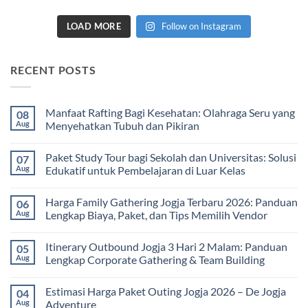
LOAD MORE
Follow on Instagram
RECENT POSTS
Manfaat Rafting Bagi Kesehatan: Olahraga Seru yang
08
Aug
Menyehatkan Tubuh dan Pikiran
No
Comments
Paket Study Tour bagi Sekolah dan Universitas: Solusi
07
on
Manfaat
Aug
Edukatif untuk Pembelajaran di Luar Kelas
Rafting
Bagi
No
Kesehatan:
Comments
Harga Family Gathering Jogja Terbaru 2026: Panduan
06
Olahraga
on
Seru
Paket
Aug
Lengkap Biaya, Paket, dan Tips Memilih Vendor
yang
Study
Menyehatkan
Tour
No
Tubuh
bagi
Comments
Itinerary Outbound Jogja 3 Hari 2 Malam: Panduan
05
dan
Sekolah
on
Pikiran
dan
Harga
Aug
Lengkap Corporate Gathering & Team Building
Universitas:
Family
Solusi
Gathering
No
Edukatif
Jogja
Comments
Estimasi Harga Paket Outing Jogja 2026 – De Jogja
04
untuk
Terbaru
on
Pembelajaran
2026:
Itinerary
Aug
Adventure