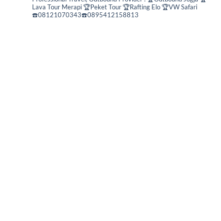
Lava Tour Merapi
🏆Peket Tour
🏆Rafting Elo
🏆VW Safari
☎️08121070343☎️0895412158813