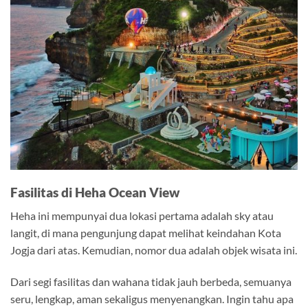
Fasilitas di Heha Ocean View
Heha ini mempunyai dua lokasi pertama adalah sky atau
langit, di mana pengunjung dapat melihat keindahan Kota
Jogja dari atas. Kemudian, nomor dua adalah objek wisata ini.
Dari segi fasilitas dan wahana tidak jauh berbeda, semuanya
seru, lengkap, aman sekaligus menyenangkan. Ingin tahu apa