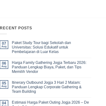
RECENT POSTS
Paket Study Tour bagi Sekolah dan
07
Aug
Universitas: Solusi Edukatif untuk
Pembelajaran di Luar Kelas
No
Comments
Harga Family Gathering Jogja Terbaru 2026:
on
06
Paket
Aug
Panduan Lengkap Biaya, Paket, dan Tips
Study
Memilih Vendor
Tour
bagi
No
Sekolah
Comments
dan
Itinerary Outbound Jogja 3 Hari 2 Malam:
on
05
Universitas:
Harga
Aug
Panduan Lengkap Corporate Gathering &
Solusi
Family
Edukatif
Team Building
Gathering
untuk
Jogja
Pembelajaran
No
Terbaru
di
Comments
2026:
Estimasi Harga Paket Outing Jogja 2026 – De
on
04
Luar
Panduan
Itinerary
Kelas
Aug