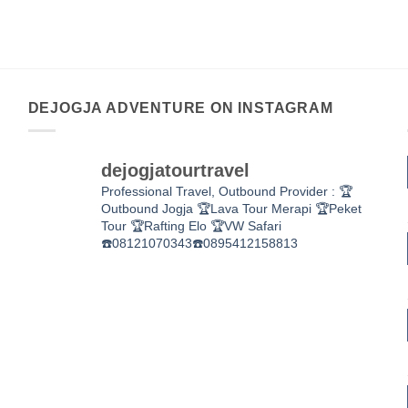
DEJOGJA ADVENTURE ON INSTAGRAM
dejogjatourtravel
Professional Travel,
Outbound Provider :
🏆
Outbound Jogja
🏆Lava Tour Merapi
🏆Peket
Tour
🏆Rafting Elo
🏆VW Safari
☎️08121070343☎️0895412158813