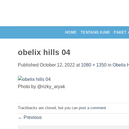
Skip
to
content
HOME
TENTANG KAMI
PAKET 
obelix hills 04
Published
October 12, 2022
at
1080 × 1350
in
Obelix 
Photo by @rizky_aryak
Trackbacks are closed, but you can
post a comment
.
←
Previous