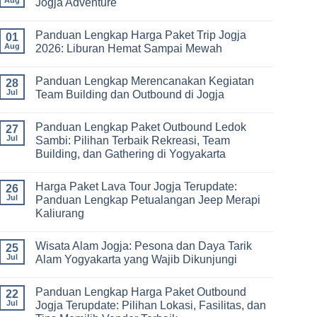
Jogja Adventure
Lengkap
Outbound
Biaya,
Jogja
No
Paket,
3
Comments
dan
Panduan Lengkap Harga Paket Trip Jogja
Hari
on
01
Tips
2
Estimasi
Aug
2026: Liburan Hemat Sampai Mewah
Memilih
Malam:
Harga
Vendor
Panduan
Paket
No
Lengkap
Outing
Comments
Panduan Lengkap Merencanakan Kegiatan
Corporate
Jogja
on
28
Gathering
2026
Panduan
Jul
Team Building dan Outbound di Jogja
&
–
Lengkap
Team
De
Harga
No
Building
Jogja
Paket
Comments
Panduan Lengkap Paket Outbound Ledok
Adventure
Trip
on
27
Jogja
Panduan
Jul
Sambi: Pilihan Terbaik Rekreasi, Team
2026:
Lengkap
Building, dan Gathering di Yogyakarta
Liburan
Merencanakan
Hemat
Kegiatan
No
Sampai
Team
Comments
Mewah
Building
Harga Paket Lava Tour Jogja Terupdate:
on
26
dan
Panduan
Jul
Panduan Lengkap Petualangan Jeep Merapi
Outbound
Lengkap
di
Kaliurang
Paket
Jogja
Outbound
No
Ledok
Comments
Sambi:
Wisata Alam Jogja: Pesona dan Daya Tarik
on
25
Pilihan
Harga
Jul
Alam Yogyakarta yang Wajib Dikunjungi
Terbaik
Paket
Rekreasi,
Lava
No
Team
Tour
Comments
Building,
Panduan Lengkap Harga Paket Outbound
Jogja
on
22
dan
Terupdate:
Wisata
Jul
Jogja Terupdate: Pilihan Lokasi, Fasilitas, dan
Gathering
Panduan
Alam
di