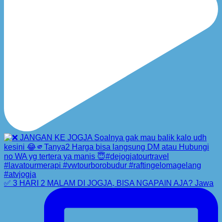
✅ 3 HARI 2 MALAM DI JOGJA, BISA NGAPAIN AJA? Jawa