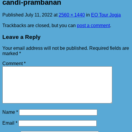
candi-prambanan
Published
July 11, 2022
at
2560 × 1440
in
EO Tour Jogja
Trackbacks are closed, but you can
post a comment
.
Leave a Reply
Your email address will not be published.
Required fields are
marked
*
Comment
*
Name
*
Email
*