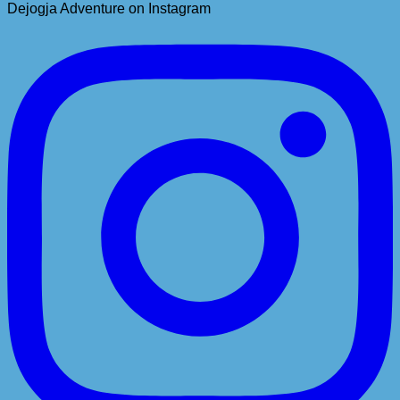
Dejogja Adventure on Instagram