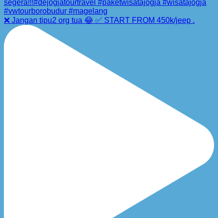
❌ Jangan tipu2 org tua 😂 ✅ START FROM 450k/jeep .