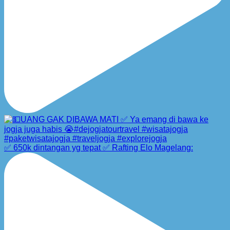
✅ 650k dintangan yg tepat ✅ Rafting Elo Magelang: