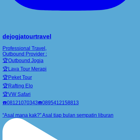
dejogjatourtravel
Professional Travel,
Outbound Provider :
🏆Outbound Jogja
🏆Lava Tour Merapi
🏆Peket Tour
🏆Rafting Elo
🏆VW Safari
☎️08121070343☎️0895412158813
“Asal mana kak?” Asal tiap bulan sempatin liburan