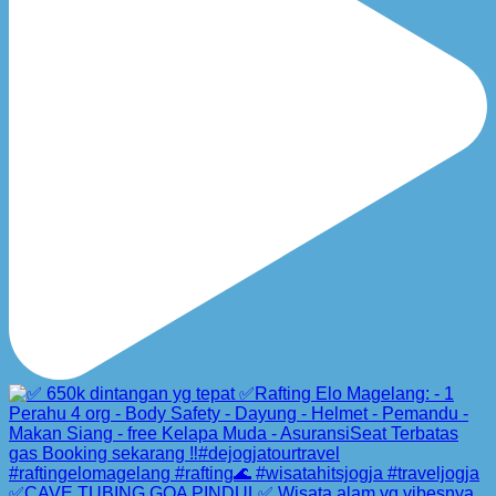
✅CAVE TUBING GOA PINDUL✅ Wisata alam yg vibesnya