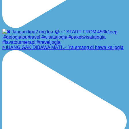
💵UANG GAK DIBAWA MATI ✅ Ya emang di bawa ke jogja