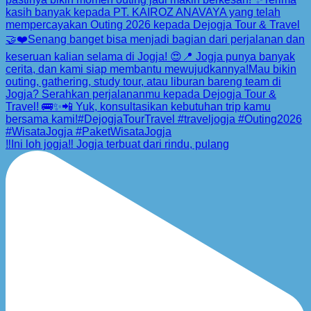
‼️Ini loh jogja‼️ Jogja terbuat dari rindu, pulang