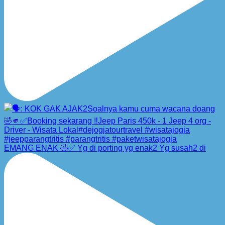
EMANG ENAK 🤣✅ Yg di porting yg enak2 Yg susah2 di