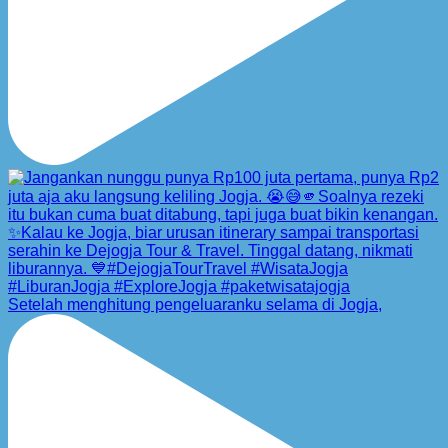
Setelah menghitung pengeluaranku selama di Jogja,