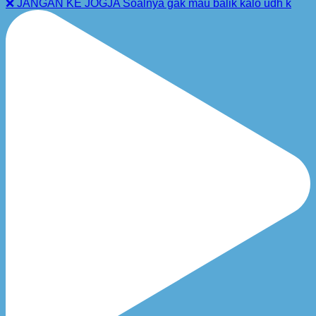
❌ JANGAN KE JOGJA Soalnya gak mau balik kalo udh k