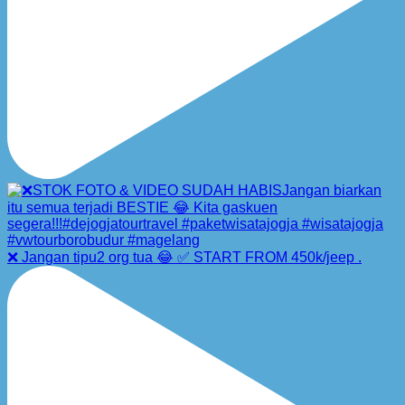
❌ Jangan tipu2 org tua 😂 ✅ START FROM 450k/jeep .