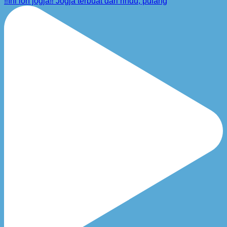
‼️Ini loh jogja‼️ Jogja terbuat dari rindu, pulang