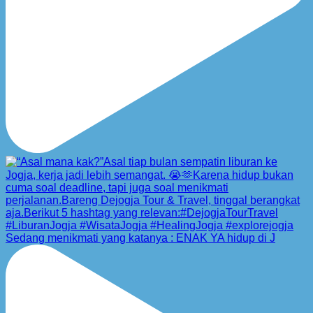
Sedang menikmati yang katanya : ENAK YA hidup di J