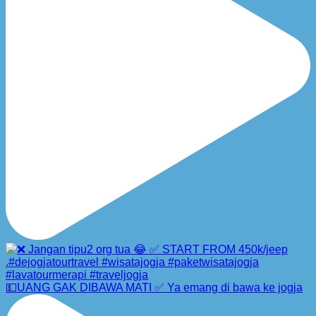
💵UANG GAK DIBAWA MATI ✅ Ya emang di bawa ke jogja