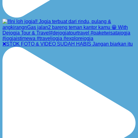
❌STOK FOTO & VIDEO SUDAH HABIS Jangan biarkan itu