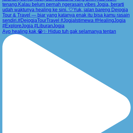
Ayo healing kak 😭✨ Hidup tuh gak selamanya tentan