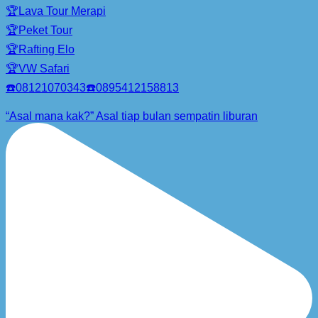
🏆Lava Tour Merapi
🏆Peket Tour
🏆Rafting Elo
🏆VW Safari
☎️08121070343☎️0895412158813
“Asal mana kak?” Asal tiap bulan sempatin liburan