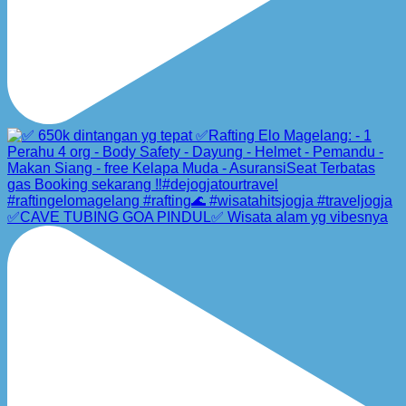
✅CAVE TUBING GOA PINDUL✅ Wisata alam yg vibesnya