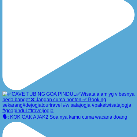
🗣️: KOK GAK AJAK2 Soalnya kamu cuma wacana doang