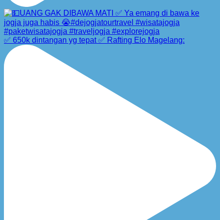
✅ 650k dintangan yg tepat ✅ Rafting Elo Magelang: