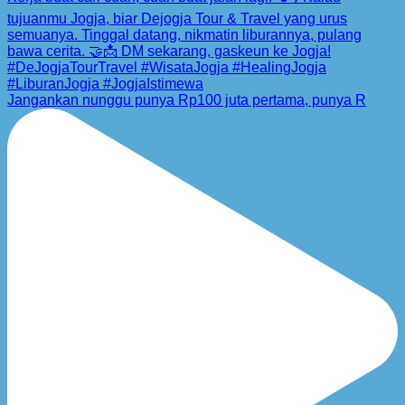
Jangankan nunggu punya Rp100 juta pertama, punya R