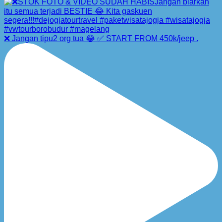
❌ Jangan tipu2 org tua 😂 ✅ START FROM 450k/jeep .