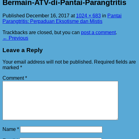
Bermain-ATV-di-Pantai-Parangtritis
Published
December 16, 2017
at
1024 × 683
in
Pantai
Parangtritis: Perpaduan Eksotisme dan Mistis
Trackbacks are closed, but you can
post a comment
.
←
Previous
Leave a Reply
Your email address will not be published.
Required fields are
marked
*
Comment
*
Name
*