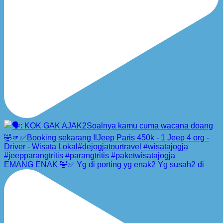
EMANG ENAK 🤣✅ Yg di porting yg enak2 Yg susah2 di