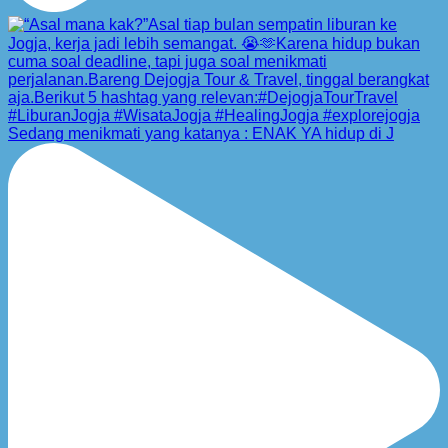
Sedang menikmati yang katanya : ENAK YA hidup di J