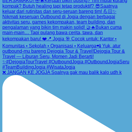
❌ JANGAN KE JOGJA Soalnya gak mau balik kalo udh k