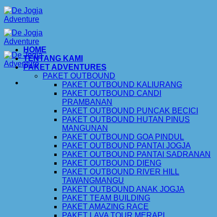
Skip
to
content
HOME
TENTANG KAMI
PAKET ADVENTURES
PAKET OUTBOUND
PAKET OUTBOUND KALIURANG
PAKET OUTBOUND CANDI
PRAMBANAN
PAKET OUTBOUND PUNCAK BECICI
PAKET OUTBOUND HUTAN PINUS
MANGUNAN
PAKET OUTBOUND GOA PINDUL
PAKET OUTBOUND PANTAI JOGJA
PAKET OUTBOUND PANTAI SADRANAN
PAKET OUTBOUND DIENG
PAKET OUTBOUND RIVER HILL
TAWANGMANGU
PAKET OUTBOUND ANAK JOGJA
PAKET TEAM BUILDING
PAKET AMAZING RACE
PAKET LAVA TOUR MERAPI