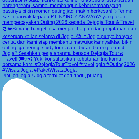
‼️Ini loh jogja‼️ Jogja terbuat dari rindu, pulang