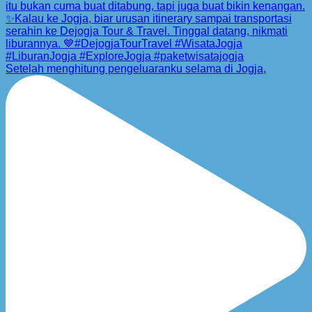
Setelah menghitung pengeluaranku selama di Jogja,