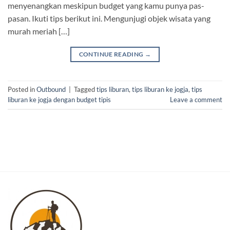
menyenangkan meskipun budget yang kamu punya pas-
pasan. Ikuti tips berikut ini. Mengunjugi objek wisata yang
murah meriah […]
CONTINUE READING
→
Posted in
Outbound
|
Tagged
tips liburan
,
tips liburan ke jogja
,
tips
liburan ke jogja dengan budget tipis
Leave a comment