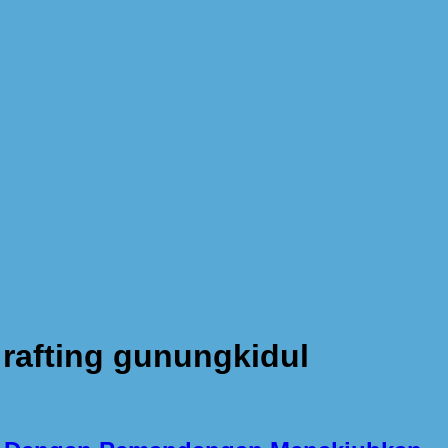
 rafting gunungkidul