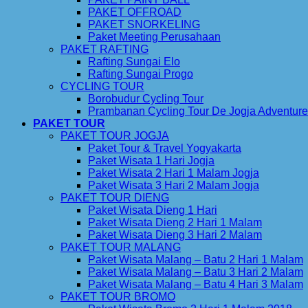
PAKET OFFROAD
PAKET SNORKELING
Paket Meeting Perusahaan
PAKET RAFTING
Rafting Sungai Elo
Rafting Sungai Progo
CYCLING TOUR
Borobudur Cycling Tour
Prambanan Cycling Tour De Jogja Adventure
PAKET TOUR
PAKET TOUR JOGJA
Paket Tour & Travel Yogyakarta
Paket Wisata 1 Hari Jogja
Paket Wisata 2 Hari 1 Malam Jogja
Paket Wisata 3 Hari 2 Malam Jogja
PAKET TOUR DIENG
Paket Wisata Dieng 1 Hari
Paket Wisata Dieng 2 Hari 1 Malam
Paket Wisata Dieng 3 Hari 2 Malam
PAKET TOUR MALANG
Paket Wisata Malang – Batu 2 Hari 1 Malam
Paket Wisata Malang – Batu 3 Hari 2 Malam
Paket Wisata Malang – Batu 4 Hari 3 Malam
PAKET TOUR BROMO