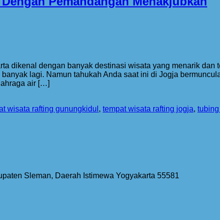
aik Dengan Pemandangan Menakjubkan
rta dikenal dengan banyak destinasi wisata yang menarik dan t
h banyak lagi. Namun tahukah Anda saat ini di Jogja bermuncula
ahraga air […]
t wisata rafting gunungkidul
,
tempat wisata rafting jogja
,
tubing
bupaten Sleman, Daerah Istimewa Yogyakarta 55581