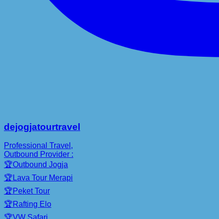
dejogjatourtravel
Professional Travel,
Outbound Provider :
🏆Outbound Jogja
🏆Lava Tour Merapi
🏆Peket Tour
🏆Rafting Elo
🏆VW Safari