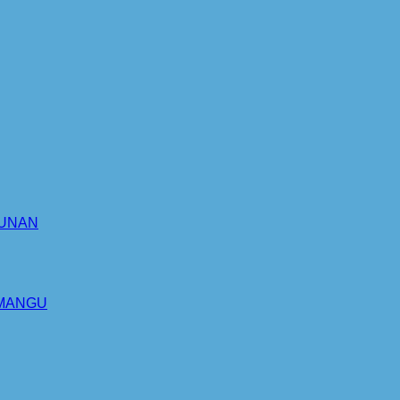
GUNAN
GMANGU