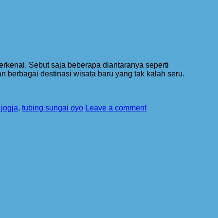
erkenal. Sebut saja beberapa diantaranya seperti
n berbagai destinasi wisata baru yang tak kalah seru.
 jogja
,
tubing sungai oyo
Leave a comment