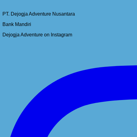
PT. Dejogja Adventure Nusantara
Bank Mandiri
Dejogja Adventure on Instagram