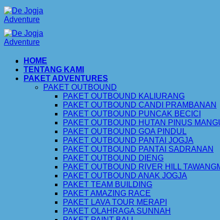
Skip
to
content
HOME
TENTANG KAMI
PAKET ADVENTURES
PAKET OUTBOUND
PAKET OUTBOUND KALIURANG
PAKET OUTBOUND CANDI PRAMBANAN
PAKET OUTBOUND PUNCAK BECICI
PAKET OUTBOUND HUTAN PINUS MAN
PAKET OUTBOUND GOA PINDUL
PAKET OUTBOUND PANTAI JOGJA
PAKET OUTBOUND PANTAI SADRANAN
PAKET OUTBOUND DIENG
PAKET OUTBOUND RIVER HILL TAWAN
PAKET OUTBOUND ANAK JOGJA
PAKET TEAM BUILDING
PAKET AMAZING RACE
PAKET LAVA TOUR MERAPI
PAKET OLAHRAGA SUNNAH
PAKET PAINT BALL