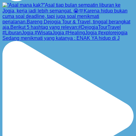
Sedang menikmati yang katanya : ENAK YA hidup di J