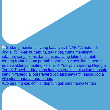
Ayo healing kak 😭✨ Hidup tuh gak selamanya tentan