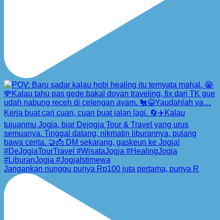
Jangankan nunggu punya Rp100 juta pertama, punya R