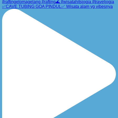
✅CAVE TUBING GOA PINDUL✅ Wisata alam yg vibesnya