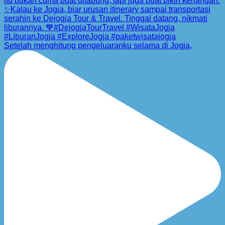
Setelah menghitung pengeluaranku selama di Jogja,