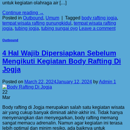
untuk kegiatan olahraga air […]
Continue reading
→
Posted in
Outbound
,
Umum
|
Tagged
body rafting jogja
,
tempat wisata rafting gunungkidul
,
tempat wisata rafting
jogja
,
tubing jogja
,
tubing sungai oyo
Leave a comment
Outbound
4 Hal Wajib Dipersiapkan Sebelum
Mengikuti Kegiatan Body Rafting Di
Jogja
Posted on
March 22, 2024
January 12, 2024
by
Admin 1
22
Mar
Body rafting di Jogja merupakan salah satu kegiatan wisata
air yang cukup banyak diminati akhir-akhir ini. Tidak hanya
menyenangkan dan menyegarkan, body rafting memang
sangat memacu adrenalin. Namun agar kegiatan ini terasa
lebih optimal dan minim resiko, ada baiknya untuk