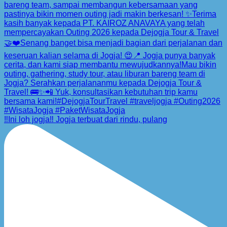
‼️Ini loh jogja‼️ Jogja terbuat dari rindu, pulang