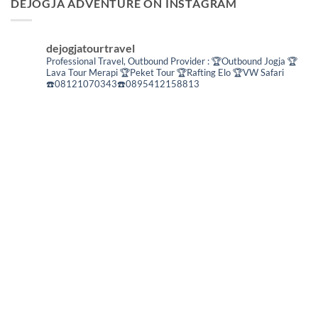
DEJOGJA ADVENTURE ON INSTAGRAM
dejogjatourtravel
Professional Travel,
Outbound Provider :
🏆Outbound Jogja
🏆
Lava Tour Merapi
🏆Peket Tour
🏆Rafting Elo
🏆VW Safari
☎️08121070343☎️0895412158813