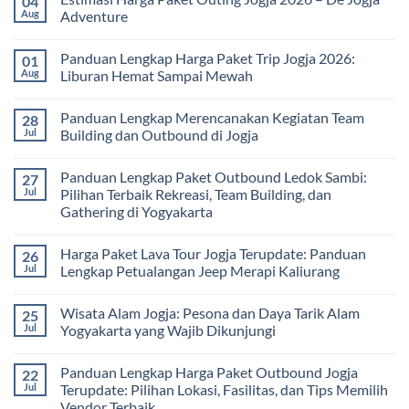
04
Pembelajaran
2026:
Itinerary
Aug
Adventure
di
Panduan
Outbound
Luar
Lengkap
Jogja
No
Kelas
Biaya,
3
Comments
Panduan Lengkap Harga Paket Trip Jogja 2026:
01
Paket,
Hari
on
dan
2
Estimasi
Aug
Liburan Hemat Sampai Mewah
Tips
Malam:
Harga
Memilih
Panduan
Paket
No
Vendor
Lengkap
Outing
Comments
Panduan Lengkap Merencanakan Kegiatan Team
28
Corporate
Jogja
on
Gathering
2026
Panduan
Jul
Building dan Outbound di Jogja
&
–
Lengkap
Team
De
Harga
No
Building
Jogja
Paket
Comments
Panduan Lengkap Paket Outbound Ledok Sambi:
27
Adventure
Trip
on
Jogja
Panduan
Jul
Pilihan Terbaik Rekreasi, Team Building, dan
2026:
Lengkap
Gathering di Yogyakarta
Liburan
Merencanakan
Hemat
Kegiatan
No
Sampai
Team
Comments
Mewah
Building
Harga Paket Lava Tour Jogja Terupdate: Panduan
26
on
dan
Panduan
Jul
Lengkap Petualangan Jeep Merapi Kaliurang
Outbound
Lengkap
di
Paket
No
Jogja
Outbound
Comments
Wisata Alam Jogja: Pesona dan Daya Tarik Alam
25
Ledok
on
Sambi:
Harga
Jul
Yogyakarta yang Wajib Dikunjungi
Pilihan
Paket
Terbaik
Lava
No
Rekreasi,
Tour
Comments
Panduan Lengkap Harga Paket Outbound Jogja
22
Team
Jogja
on
Building,
Terupdate:
Wisata
Jul
Terupdate: Pilihan Lokasi, Fasilitas, dan Tips Memilih
dan
Panduan
Alam
Vendor Terbaik
Gathering
Lengkap
Jogja: