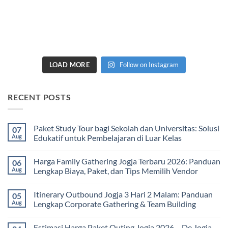
LOAD MORE
Follow on Instagram
RECENT POSTS
Paket Study Tour bagi Sekolah dan Universitas: Solusi
07
Aug
Edukatif untuk Pembelajaran di Luar Kelas
No
Comments
Harga Family Gathering Jogja Terbaru 2026: Panduan
06
on
Paket
Aug
Lengkap Biaya, Paket, dan Tips Memilih Vendor
Study
Tour
No
bagi
Comments
Itinerary Outbound Jogja 3 Hari 2 Malam: Panduan
05
Sekolah
on
dan
Harga
Aug
Lengkap Corporate Gathering & Team Building
Universitas:
Family
Solusi
Gathering
No
Edukatif
Jogja
Comments
Estimasi Harga Paket Outing Jogja 2026 – De Jogja
untuk
Terbaru
on