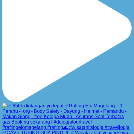
✅CAVE TUBING GOA PINDUL✅ Wisata alam yg vibesnya