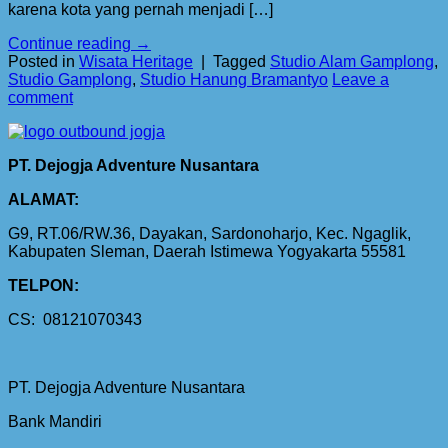
karena kota yang pernah menjadi […]
Continue reading
→
Posted in
Wisata Heritage
|
Tagged
Studio Alam Gamplong
,
Studio Gamplong
,
Studio Hanung Bramantyo
Leave a
comment
PT. Dejogja Adventure Nusantara
ALAMAT:
G9, RT.06/RW.36, Dayakan, Sardonoharjo, Kec. Ngaglik,
Kabupaten Sleman, Daerah Istimewa Yogyakarta 55581
TELPON:
CS: 08121070343
PT. Dejogja Adventure Nusantara
Bank Mandiri