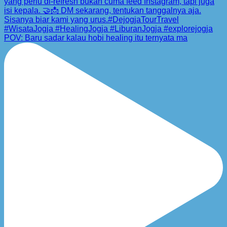
POV: Baru sadar kalau hobi healing itu ternyata ma