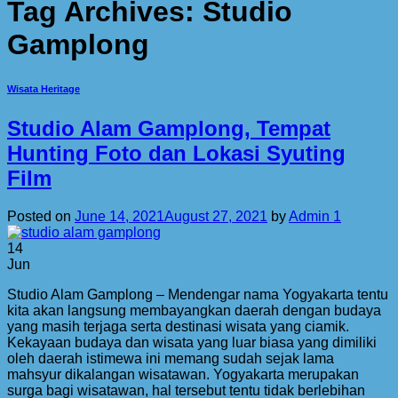
Tag Archives:
Studio
Gamplong
Wisata Heritage
Studio Alam Gamplong, Tempat
Hunting Foto dan Lokasi Syuting
Film
Posted on
June 14, 2021
August 27, 2021
by
Admin 1
14
Jun
Studio Alam Gamplong – Mendengar nama Yogyakarta tentu
kita akan langsung membayangkan daerah dengan budaya
yang masih terjaga serta destinasi wisata yang ciamik.
Kekayaan budaya dan wisata yang luar biasa yang dimiliki
oleh daerah istimewa ini memang sudah sejak lama
mahsyur dikalangan wisatawan. Yogyakarta merupakan
surga bagi wisatawan, hal tersebut tentu tidak berlebihan