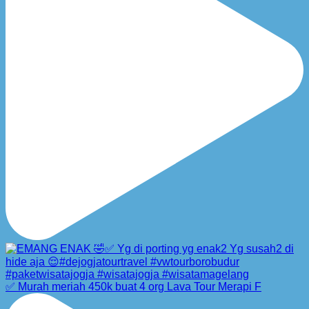
✅ Murah meriah 450k buat 4 org Lava Tour Merapi F