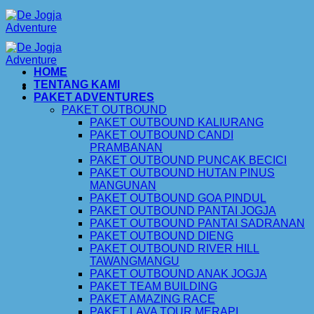
Skip
to
content
HOME
TENTANG KAMI
PAKET ADVENTURES
PAKET OUTBOUND
PAKET OUTBOUND KALIURANG
PAKET OUTBOUND CANDI
PRAMBANAN
PAKET OUTBOUND PUNCAK BECICI
PAKET OUTBOUND HUTAN PINUS
MANGUNAN
PAKET OUTBOUND GOA PINDUL
PAKET OUTBOUND PANTAI JOGJA
PAKET OUTBOUND PANTAI SADRANAN
PAKET OUTBOUND DIENG
PAKET OUTBOUND RIVER HILL
TAWANGMANGU
PAKET OUTBOUND ANAK JOGJA
PAKET TEAM BUILDING
PAKET AMAZING RACE
PAKET LAVA TOUR MERAPI