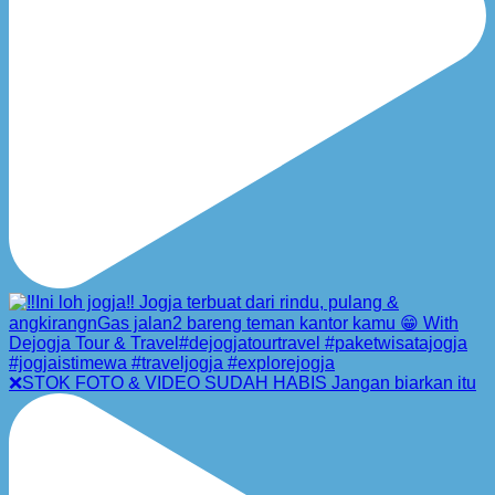
❌STOK FOTO & VIDEO SUDAH HABIS Jangan biarkan itu