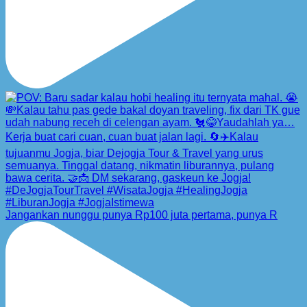
Jangankan nunggu punya Rp100 juta pertama, punya R