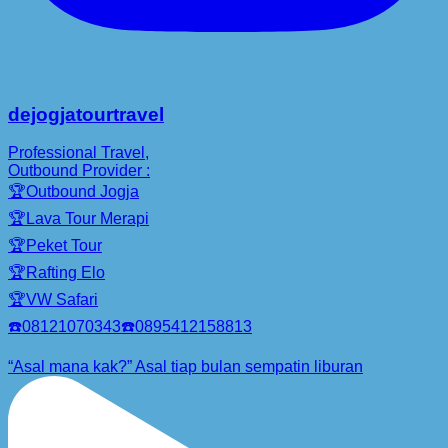
dejogjatourtravel
Professional Travel,
Outbound Provider :
🏆Outbound Jogja
🏆Lava Tour Merapi
🏆Peket Tour
🏆Rafting Elo
🏆VW Safari
☎️08121070343☎️0895412158813
“Asal mana kak?” Asal tiap bulan sempatin liburan