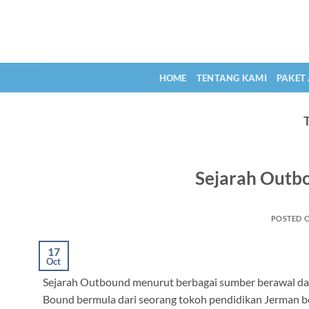
Skip
to
content
HOME
TENTANG KAMI
PAKET
Sejarah Outb
POSTED 
17
Oct
Sejarah Outbound menurut berbagai sumber berawal da
Bound bermula dari seorang tokoh pendidikan Jerman 