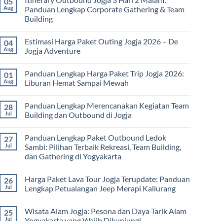
05
Harga
Aug
Panduan Lengkap Corporate Gathering & Team
Family
Building
Gathering
Jogja
No
Terbaru
Comments
2026:
Estimasi Harga Paket Outing Jogja 2026 – De
04
on
Panduan
Itinerary
Aug
Jogja Adventure
Lengkap
Outbound
Biaya,
Jogja
No
Paket,
3
Comments
dan
Panduan Lengkap Harga Paket Trip Jogja 2026:
01
Hari
on
Tips
2
Estimasi
Aug
Liburan Hemat Sampai Mewah
Memilih
Malam:
Harga
Vendor
Panduan
Paket
No
Lengkap
Outing
Comments
Panduan Lengkap Merencanakan Kegiatan Team
28
Corporate
Jogja
on
Gathering
2026
Panduan
Jul
Building dan Outbound di Jogja
&
–
Lengkap
Team
De
Harga
No
Building
Jogja
Paket
Comments
Panduan Lengkap Paket Outbound Ledok
27
Adventure
Trip
on
Jogja
Panduan
Jul
Sambi: Pilihan Terbaik Rekreasi, Team Building,
2026:
Lengkap
dan Gathering di Yogyakarta
Liburan
Merencanakan
Hemat
Kegiatan
No
Sampai
Team
Comments
Mewah
Building
Harga Paket Lava Tour Jogja Terupdate: Panduan
26
on
dan
Panduan
Jul
Lengkap Petualangan Jeep Merapi Kaliurang
Outbound
Lengkap
di
Paket
No
Jogja
Outbound
Comments
Wisata Alam Jogja: Pesona dan Daya Tarik Alam
25
Ledok
on
Sambi:
Harga
Jul
Yogyakarta yang Wajib Dikunjungi