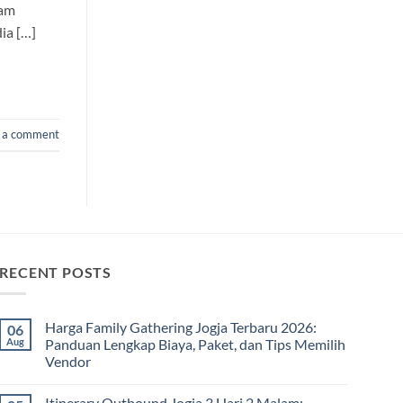
lam
ia […]
 a comment
RECENT POSTS
Harga Family Gathering Jogja Terbaru 2026:
06
Aug
Panduan Lengkap Biaya, Paket, dan Tips Memilih
Vendor
No
Comments
Itinerary Outbound Jogja 3 Hari 2 Malam:
on