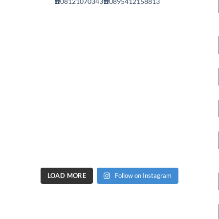
☎️08121070343☎️0895412158813
LOAD MORE
Follow on Instagram