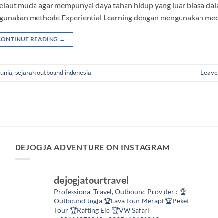
 pelaut muda agar mempunyai daya tahan hidup yang luar biasa da
ggunakan methode Experiential Learning dengan mengunakan med
CONTINUE READING
→
dunia
,
sejarah outbound indonesia
Leave
DEJOGJA ADVENTURE ON INSTAGRAM
dejogjatourtravel
Professional Travel,
Outbound Provider :
🏆
Outbound Jogja
🏆Lava Tour Merapi
🏆Peket
Tour
🏆Rafting Elo
🏆VW Safari