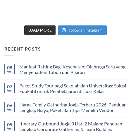
LOAD MORE
Follow on Instagram
RECENT POSTS
Manfaat Rafting Bagi Kesehatan: Olahraga Seru yang
08
Aug
Menyehatkan Tubuh dan Pikiran
No
Comments
Paket Study Tour bagi Sekolah dan Universitas: Solusi
07
on
Manfaat
Aug
Edukatif untuk Pembelajaran di Luar Kelas
Rafting
Bagi
No
Kesehatan:
Comments
Harga Family Gathering Jogja Terbaru 2026: Panduan
06
Olahraga
on
Seru
Paket
Aug
Lengkap Biaya, Paket, dan Tips Memilih Vendor
yang
Study
Menyehatkan
Tour
No
Tubuh
bagi
Comments
Itinerary Outbound Jogja 3 Hari 2 Malam: Panduan
05
dan
Sekolah
on
Pikiran
dan
Harga
Aug
Lengkap Corporate Gathering & Team Building