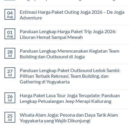
Universitas:
Family
Solusi
Gathering
No
Edukatif
Jogja
Comments
Estimasi Harga Paket Outing Jogja 2026 – De Jogja
04
untuk
Terbaru
on
Pembelajaran
2026:
Itinerary
Aug
Adventure
di
Panduan
Outbound
Luar
Lengkap
Jogja
No
Kelas
Biaya,
3
Comments
Panduan Lengkap Harga Paket Trip Jogja 2026:
01
Paket,
Hari
on
dan
2
Estimasi
Aug
Liburan Hemat Sampai Mewah
Tips
Malam:
Harga
Memilih
Panduan
Paket
No
Vendor
Lengkap
Outing
Comments
Panduan Lengkap Merencanakan Kegiatan Team
28
Corporate
Jogja
on
Gathering
2026
Panduan
Jul
Building dan Outbound di Jogja
&
–
Lengkap
Team
De
Harga
No
Building
Jogja
Paket
Comments
Panduan Lengkap Paket Outbound Ledok Sambi:
27
Adventure
Trip
on
Jogja
Panduan
Jul
Pilihan Terbaik Rekreasi, Team Building, dan
2026:
Lengkap
Gathering di Yogyakarta
Liburan
Merencanakan
Hemat
Kegiatan
No
Sampai
Team
Comments
Mewah
Building
Harga Paket Lava Tour Jogja Terupdate: Panduan
26
on
dan
Panduan
Jul
Lengkap Petualangan Jeep Merapi Kaliurang
Outbound
Lengkap
di
Paket
No
Jogja
Outbound
Comments
Wisata Alam Jogja: Pesona dan Daya Tarik Alam
25
Ledok
on
Sambi:
Harga
Jul
Yogyakarta yang Wajib Dikunjungi
Pilihan
Paket
Terbaik
Lava
No
Rekreasi,
Tour
Comments