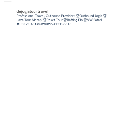
dejogjatourtravel
Professional Travel,
Outbound Provider :
🏆Outbound Jogja
🏆
Lava Tour Merapi
🏆Peket Tour
🏆Rafting Elo
🏆VW Safari
☎️08121070343☎️0895412158813