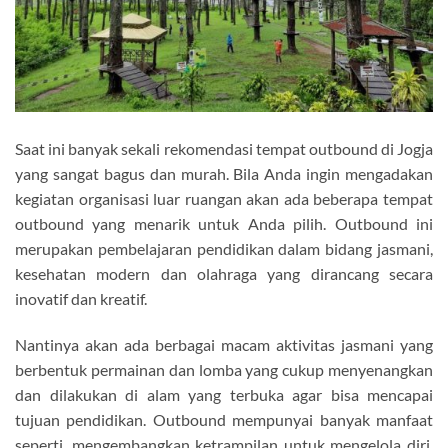
Saat ini banyak sekali rekomendasi tempat outbound di Jogja
yang sangat bagus dan murah. Bila Anda ingin mengadakan
kegiatan organisasi luar ruangan akan ada beberapa tempat
outbound yang menarik untuk Anda pilih. Outbound ini
merupakan pembelajaran pendidikan dalam bidang jasmani,
kesehatan modern dan olahraga yang dirancang secara
inovatif dan kreatif.
Nantinya akan ada berbagai macam aktivitas jasmani yang
berbentuk permainan dan lomba yang cukup menyenangkan
dan dilakukan di alam yang terbuka agar bisa mencapai
tujuan pendidikan. Outbound mempunyai banyak manfaat
seperti, mengembangkan ketrampilan untuk mengelola diri,