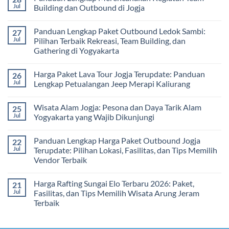
Gathering
2026
Panduan
Jul
Building dan Outbound di Jogja
&
–
Lengkap
Team
De
Harga
No
Building
Jogja
Paket
Comments
Panduan Lengkap Paket Outbound Ledok Sambi:
27
Adventure
Trip
on
Jogja
Panduan
Jul
Pilihan Terbaik Rekreasi, Team Building, dan
2026:
Lengkap
Gathering di Yogyakarta
Liburan
Merencanakan
Hemat
Kegiatan
No
Sampai
Team
Comments
Mewah
Building
Harga Paket Lava Tour Jogja Terupdate: Panduan
26
on
dan
Panduan
Jul
Lengkap Petualangan Jeep Merapi Kaliurang
Outbound
Lengkap
di
Paket
No
Jogja
Outbound
Comments
Wisata Alam Jogja: Pesona dan Daya Tarik Alam
25
Ledok
on
Sambi:
Harga
Jul
Yogyakarta yang Wajib Dikunjungi
Pilihan
Paket
Terbaik
Lava
No
Rekreasi,
Tour
Comments
Panduan Lengkap Harga Paket Outbound Jogja
22
Team
Jogja
on
Building,
Terupdate:
Wisata
Jul
Terupdate: Pilihan Lokasi, Fasilitas, dan Tips Memilih
dan
Panduan
Alam
Vendor Terbaik
Gathering
Lengkap
Jogja:
di
Petualangan
Pesona
No
Yogyakarta
Jeep
dan
Comments
Merapi
Daya
Harga Rafting Sungai Elo Terbaru 2026: Paket,
21
on
Kaliurang
Tarik
Panduan
Jul
Fasilitas, dan Tips Memilih Wisata Arung Jeram
Alam
Lengkap
Yogyakarta
Terbaik
Harga
yang
Paket
Wajib
No
Outbound
Dikunjungi
Comments
Jogja
on