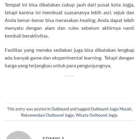
Tempat ini bisa dikatakan cukup jauh dari pusat kota Jogja,
tetapi karena ini membuat suasananya lebih asri, sejuk dan
Anda benar-benar bisa merasakan healing. Anda dapat lebih
menyatu dengan alam dan rules sebelum akhirnya nanti
kembali beraktivitas.
Fasilitas yang mereka sediakan juga bisa dikatakan lengkap
ada banyak game dan eksperimental learning. Tetapi dengan
harga yang terjangkau untuk para pengunjungnya.
This entry was posted in
Outbound
and tagged
Outbound Jogja Murah
,
Rekomendasi Outbound Jogja
,
Wisata Outbound Jogja
.
ADMIN 1