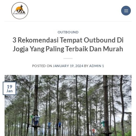
Skip
to
content
OUTBOUND
3 Rekomendasi Tempat Outbound Di
Jogja Yang Paling Terbaik Dan Murah
POSTED ON
JANUARY 19, 2024
BY
ADMIN 1
19
Jan