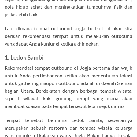
pola hidup sehat dan meningkatkan tumbuhnya fisik dan
psikis lebih baik.
Lalu, dimana tempat outbound Jogja, berikut ini akan kita
berikan rekomendasi tempat untuk melakukan outbound
yang dapat Anda kunjungi ketika akhir pekan.
1. Ledok Sambi
Rekomendasi tempat outbound di Jogja pertama dan wajib
untuk Anda pertimbangan ketika akan menentukan lokasi
untuk gathering maupun outbound adalah di daerah Sleman
bagian Utara. Berdekatan dengan berbagai tempat wisata,
seperti wilayah kaki gunung berapi yang mana akan
membuat suasan pada tempat tersebut lebih sejuk dan asri.
Tempat tersebut bernama Ledok Sambi, sebenarnya
merupakan sebuah restoran dan tempat wisata keluarga
yang populer di kalangan warga Jogja. Bukan hanya itu saja,