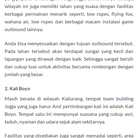
wilayah ini juga memiliki lahan yang kuasa dengan fasilitas
berbagai permainan menarik seperti, low ropes, flying fox,
wahana air, low ropes dan berbagai macam instalasi game
outbound lainnya.
Anda bisa menyesuaikan dengan tujuan outbound tersebut.
Pada lahan tersebut akan terdapat sungai yang kecil dan
lapangan yang dirawat dengan baik. Sehingga sangat bersih
dan cukup luas untuk aktivitas bersama rombongan dengan
jumlah yang besar.
2. Kali Boyo
Masih berada di wilayah Kaliurang, tempat
team building
Jogja
yang juga harus And pertimbangan kali ini adalah Kali
Boyo. Tempat satu ini mempunyai suasana yang cukup asri,
teduh, nyaman dan udara sejuk alam sekitarnya.
Fasilitas yang disediakan juga sangat memadai seperti, area