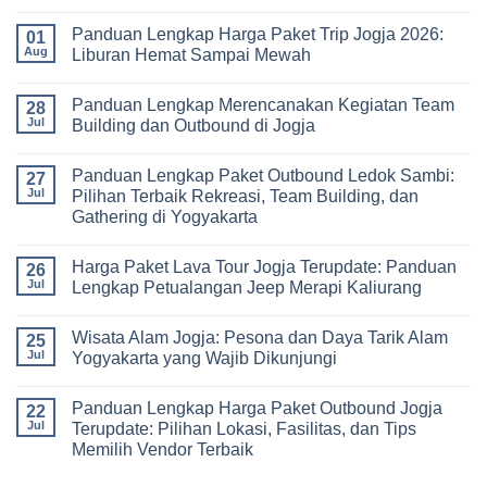
Lengkap
Jogja
No
Biaya,
3
Comments
Panduan Lengkap Harga Paket Trip Jogja 2026:
Paket,
Hari
on
01
dan
2
Estimasi
Aug
Liburan Hemat Sampai Mewah
Tips
Malam:
Harga
Memilih
Panduan
Paket
No
Vendor
Lengkap
Outing
Comments
Panduan Lengkap Merencanakan Kegiatan Team
Corporate
Jogja
on
28
Gathering
2026
Panduan
Jul
Building dan Outbound di Jogja
&
–
Lengkap
Team
De
Harga
No
Building
Jogja
Paket
Comments
Panduan Lengkap Paket Outbound Ledok Sambi:
Adventure
Trip
on
27
Jogja
Panduan
Jul
Pilihan Terbaik Rekreasi, Team Building, dan
2026:
Lengkap
Gathering di Yogyakarta
Liburan
Merencanakan
Hemat
Kegiatan
No
Sampai
Team
Comments
Mewah
Building
Harga Paket Lava Tour Jogja Terupdate: Panduan
on
26
dan
Panduan
Jul
Lengkap Petualangan Jeep Merapi Kaliurang
Outbound
Lengkap
di
Paket
No
Jogja
Outbound
Comments
Wisata Alam Jogja: Pesona dan Daya Tarik Alam
Ledok
on
25
Sambi:
Harga
Jul
Yogyakarta yang Wajib Dikunjungi
Pilihan
Paket
Terbaik
Lava
No
Rekreasi,
Tour
Comments
Panduan Lengkap Harga Paket Outbound Jogja
Team
Jogja
on
22
Building,
Terupdate:
Wisata
Jul
Terupdate: Pilihan Lokasi, Fasilitas, dan Tips
dan
Panduan
Alam
Memilih Vendor Terbaik
Gathering
Lengkap
Jogja:
di
Petualangan
Pesona
No
Yogyakarta
Jeep
dan
Comments