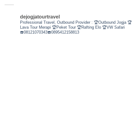
dejogjatourtravel
Professional Travel,
Outbound Provider :
🏆Outbound Jogja
🏆
Lava Tour Merapi
🏆Peket Tour
🏆Rafting Elo
🏆VW Safari
☎️08121070343☎️0895412158813