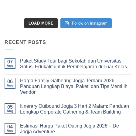
LOAD MORE
Follow on Instagram
RECENT POSTS
Paket Study Tour bagi Sekolah dan Universitas:
07
Aug
Solusi Edukatif untuk Pembelajaran di Luar Kelas
No
Comments
Harga Family Gathering Jogja Terbaru 2026:
on
06
Paket
Aug
Panduan Lengkap Biaya, Paket, dan Tips Memilih
Study
Vendor
Tour
bagi
No
Sekolah
Comments
dan
Itinerary Outbound Jogja 3 Hari 2 Malam: Panduan
on
05
Universitas:
Harga
Aug
Lengkap Corporate Gathering & Team Building
Solusi
Family
Edukatif
Gathering
No
untuk
Jogja
Comments
Pembelajaran
Estimasi Harga Paket Outing Jogja 2026 – De
Terbaru
on
04
di
2026:
Itinerary
Aug
Jogja Adventure
Luar
Panduan
Outbound
Kelas