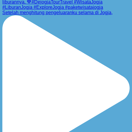
Setelah menghitung pengeluaranku selama di Jogja,