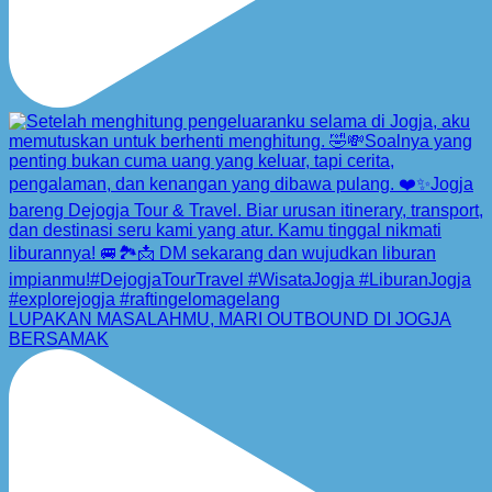
LUPAKAN MASALAHMU, MARI OUTBOUND DI JOGJA
BERSAMAK