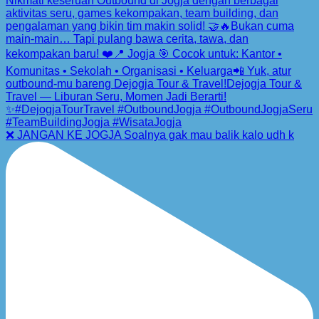
❌ JANGAN KE JOGJA Soalnya gak mau balik kalo udh k