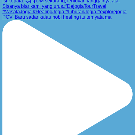
POV: Baru sadar kalau hobi healing itu ternyata ma