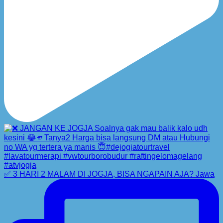
✅ 3 HARI 2 MALAM DI JOGJA, BISA NGAPAIN AJA? Jawa