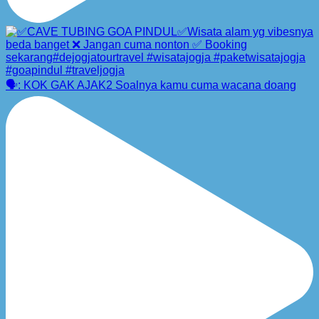
🗣️: KOK GAK AJAK2 Soalnya kamu cuma wacana doang