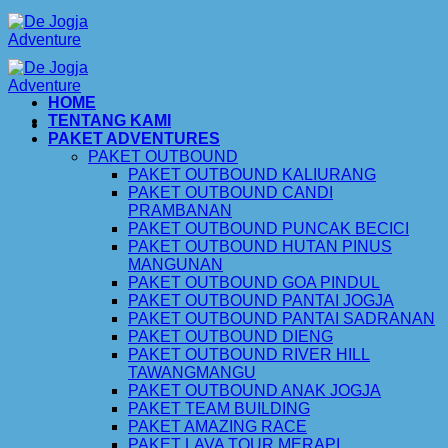
Skip
to
content
HOME
TENTANG KAMI
PAKET ADVENTURES
PAKET OUTBOUND
PAKET OUTBOUND KALIURANG
PAKET OUTBOUND CANDI
PRAMBANAN
PAKET OUTBOUND PUNCAK BECICI
PAKET OUTBOUND HUTAN PINUS
MANGUNAN
PAKET OUTBOUND GOA PINDUL
PAKET OUTBOUND PANTAI JOGJA
PAKET OUTBOUND PANTAI SADRANAN
PAKET OUTBOUND DIENG
PAKET OUTBOUND RIVER HILL
TAWANGMANGU
PAKET OUTBOUND ANAK JOGJA
PAKET TEAM BUILDING
PAKET AMAZING RACE
PAKET LAVA TOUR MERAPI