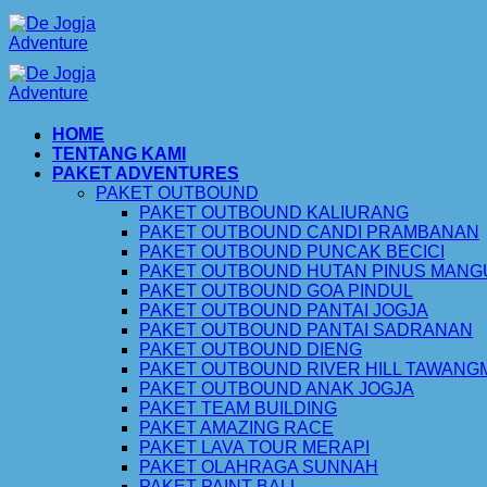
Skip
to
content
HOME
TENTANG KAMI
PAKET ADVENTURES
PAKET OUTBOUND
PAKET OUTBOUND KALIURANG
PAKET OUTBOUND CANDI PRAMBANAN
PAKET OUTBOUND PUNCAK BECICI
PAKET OUTBOUND HUTAN PINUS MAN
PAKET OUTBOUND GOA PINDUL
PAKET OUTBOUND PANTAI JOGJA
PAKET OUTBOUND PANTAI SADRANAN
PAKET OUTBOUND DIENG
PAKET OUTBOUND RIVER HILL TAWAN
PAKET OUTBOUND ANAK JOGJA
PAKET TEAM BUILDING
PAKET AMAZING RACE
PAKET LAVA TOUR MERAPI
PAKET OLAHRAGA SUNNAH
PAKET PAINT BALL