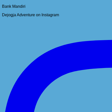
Bank Mandiri
Dejogja Adventure on Instagram