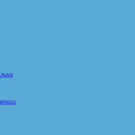
GUNAN
GMANGU