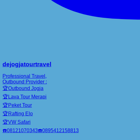
dejogjatourtravel
Professional Travel,
Outbound Provider :
🏆Outbound Jogja
🏆Lava Tour Merapi
🏆Peket Tour
🏆Rafting Elo
🏆VW Safari
☎️08121070343☎️0895412158813