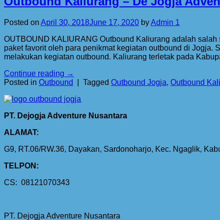
Outbound Kaliurang – De Jogja Adven
Posted on
April 30, 2018
June 17, 2020
by
Admin 1
OUTBOUND KALIURANG Outbound Kaliurang adalah salah satu
paket favorit oleh para penikmat kegiatan outbound di Jogja. 
melakukan kegiatan outbound. Kaliurang terletak pada Kabupa
Continue reading
→
Posted in
Outbound
|
Tagged
Outbound Jogja
,
Outbound Kal
PT. Dejogja Adventure Nusantara
ALAMAT:
G9, RT.06/RW.36, Dayakan, Sardonoharjo, Kec. Ngaglik, Ka
TELPON:
CS: 08121070343
PT. Dejogja Adventure Nusantara